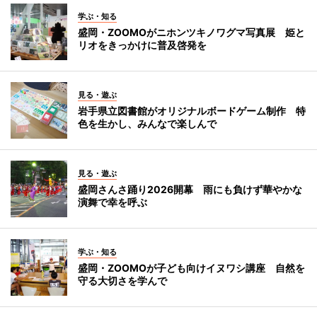
学ぶ・知る
盛岡・ZOOMOがニホンツキノワグマ写真展 姫と
リオをきっかけに普及啓発を
見る・遊ぶ
岩手県立図書館がオリジナルボードゲーム制作 特
色を生かし、みんなで楽しんで
見る・遊ぶ
盛岡さんさ踊り2026開幕 雨にも負けず華やかな
演舞で幸を呼ぶ
学ぶ・知る
盛岡・ZOOMOが子ども向けイヌワシ講座 自然を
守る大切さを学んで