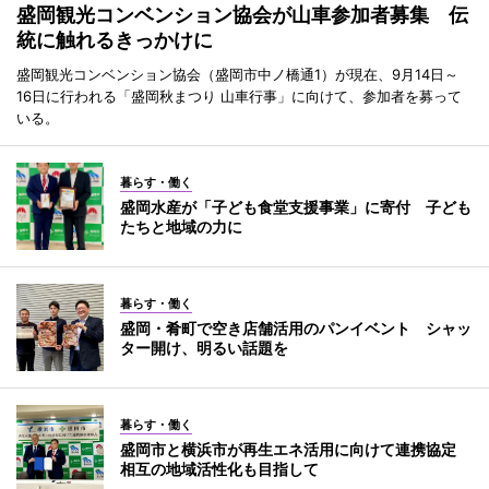
盛岡観光コンベンション協会が山車参加者募集 伝
統に触れるきっかけに
盛岡観光コンベンション協会（盛岡市中ノ橋通1）が現在、9月14日～
16日に行われる「盛岡秋まつり 山車行事」に向けて、参加者を募って
いる。
暮らす・働く
盛岡水産が「子ども食堂支援事業」に寄付 子ども
たちと地域の力に
暮らす・働く
盛岡・肴町で空き店舗活用のパンイベント シャッ
ター開け、明るい話題を
暮らす・働く
盛岡市と横浜市が再生エネ活用に向けて連携協定
相互の地域活性化も目指して