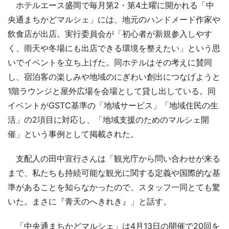
ホテルエース盛岡で毎月第2・第4土曜に開かれる「中
央通まちかどマルシェ」には、地元のハンドメード作家や
飲食店が出店。実行委員会が「初心者が新規参入しやす
く、雨天や冬場にも出店できる環境を整えたい」という思
いでイベントを立ち上げた。同ホテルはその考えに賛同
し、宿泊客の楽しみや地域のにぎわい創出につなげようと
1階ラウンジと屋外広場を会場として貸し出している。同
イベントがGSTC基準の「地域サービス」「地域住民の生
活」の2項目に対応し、「地域支援のためのマルシェ開
催」という事例として掲載された。
支配人の田中宣行さんは「観光庁から問い合わせが来る
まで、私たちも持続可能な観光に関する定義や国際的な基
準があることを知らなかったので、スタッフ一同とても驚
いた。まさに『青天のへきれき』」と話す。
「中央通まちかどマルシェ」は4月13日の開催で20回を