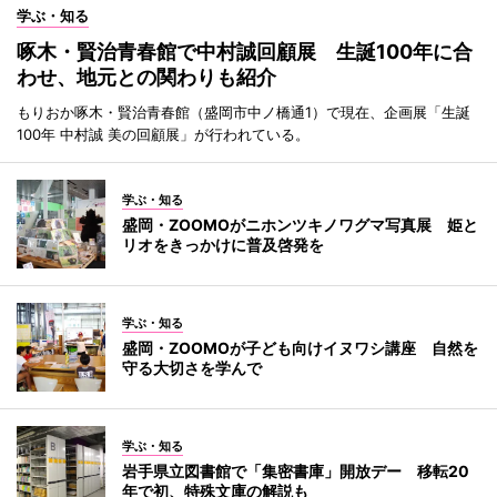
学ぶ・知る
啄木・賢治青春館で中村誠回顧展 生誕100年に合
わせ、地元との関わりも紹介
もりおか啄木・賢治青春館（盛岡市中ノ橋通1）で現在、企画展「生誕
100年 中村誠 美の回顧展」が行われている。
学ぶ・知る
盛岡・ZOOMOがニホンツキノワグマ写真展 姫と
リオをきっかけに普及啓発を
学ぶ・知る
盛岡・ZOOMOが子ども向けイヌワシ講座 自然を
守る大切さを学んで
学ぶ・知る
岩手県立図書館で「集密書庫」開放デー 移転20
年で初、特殊文庫の解説も