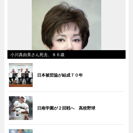
小川真由美さん死去、８６歳
日本被団協が結成７０年
日南学園が２回戦へ 高校野球