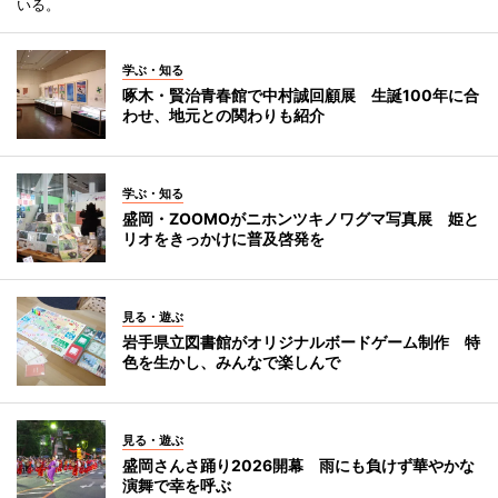
いる。
学ぶ・知る
啄木・賢治青春館で中村誠回顧展 生誕100年に合
わせ、地元との関わりも紹介
学ぶ・知る
盛岡・ZOOMOがニホンツキノワグマ写真展 姫と
リオをきっかけに普及啓発を
見る・遊ぶ
岩手県立図書館がオリジナルボードゲーム制作 特
色を生かし、みんなで楽しんで
見る・遊ぶ
盛岡さんさ踊り2026開幕 雨にも負けず華やかな
演舞で幸を呼ぶ