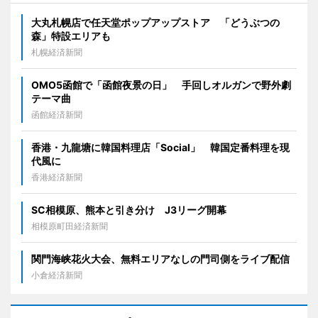
大丸札幌店で任天堂ポップアップストア 「どうぶつの
森」特設エリアも
札幌経済新聞
OMO5函館で「函館夜景の日」 手回しオルガンで野外劇
テーマ曲
函館経済新聞
香港・九龍塘に韓国料理店「Social」 韓国定番料理を現
代風に
香港経済新聞
SC相模原、熊本と引き分け J3リーグ開幕
相模原町田経済新聞
関門海峡花火大会、無料エリアなしの門司側をライブ配信
小倉経済新聞