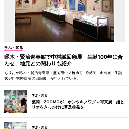
学ぶ・知る
啄木・賢治青春館で中村誠回顧展 生誕100年に合
わせ、地元との関わりも紹介
もりおか啄木・賢治青春館（盛岡市中ノ橋通1）で現在、企画展「生誕
100年 中村誠 美の回顧展」が行われている。
学ぶ・知る
盛岡・ZOOMOがニホンツキノワグマ写真展 姫と
リオをきっかけに普及啓発を
学ぶ・知る