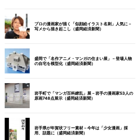
プロの漫画家が描く「似顔絵イラスト名刺」人気に－
写メから描き起こし（盛岡経済新聞）
盛岡で「名作アニメ・マンガの住まい展」－登場人物
の自宅を模型化（盛岡経済新聞）
岩手町で「マンガ百科繚乱」展－岩手の漫画家53人の
原画748点展示（盛岡経済新聞）
岩手県が年賀状フリー素材－今年は「少女漫画」採
用、話題に（盛岡経済新聞）