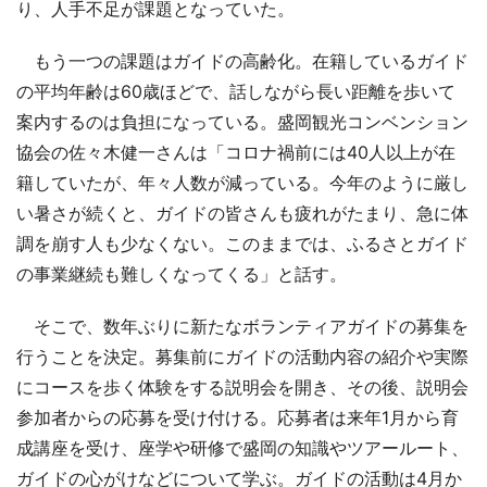
り、人手不足が課題となっていた。
もう一つの課題はガイドの高齢化。在籍しているガイド
の平均年齢は60歳ほどで、話しながら長い距離を歩いて
案内するのは負担になっている。盛岡観光コンベンション
協会の佐々木健一さんは「コロナ禍前には40人以上が在
籍していたが、年々人数が減っている。今年のように厳し
い暑さが続くと、ガイドの皆さんも疲れがたまり、急に体
調を崩す人も少なくない。このままでは、ふるさとガイド
の事業継続も難しくなってくる」と話す。
そこで、数年ぶりに新たなボランティアガイドの募集を
行うことを決定。募集前にガイドの活動内容の紹介や実際
にコースを歩く体験をする説明会を開き、その後、説明会
参加者からの応募を受け付ける。応募者は来年1月から育
成講座を受け、座学や研修で盛岡の知識やツアールート、
ガイドの心がけなどについて学ぶ。ガイドの活動は4月か