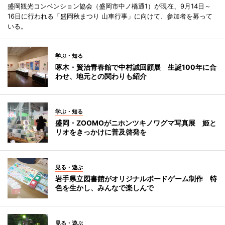
盛岡観光コンベンション協会（盛岡市中ノ橋通1）が現在、9月14日～
16日に行われる「盛岡秋まつり 山車行事」に向けて、参加者を募って
いる。
学ぶ・知る
啄木・賢治青春館で中村誠回顧展 生誕100年に合
わせ、地元との関わりも紹介
学ぶ・知る
盛岡・ZOOMOがニホンツキノワグマ写真展 姫と
リオをきっかけに普及啓発を
見る・遊ぶ
岩手県立図書館がオリジナルボードゲーム制作 特
色を生かし、みんなで楽しんで
見る・遊ぶ