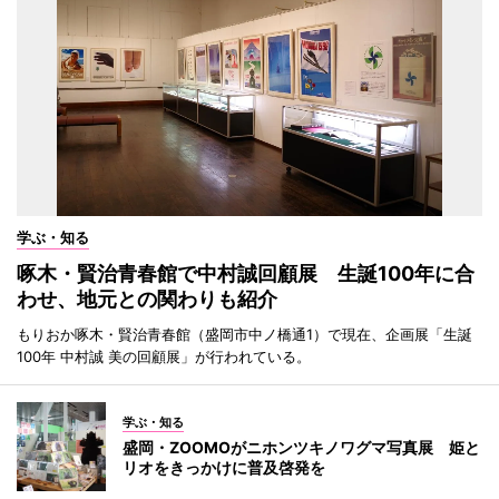
学ぶ・知る
啄木・賢治青春館で中村誠回顧展 生誕100年に合
わせ、地元との関わりも紹介
もりおか啄木・賢治青春館（盛岡市中ノ橋通1）で現在、企画展「生誕
100年 中村誠 美の回顧展」が行われている。
学ぶ・知る
盛岡・ZOOMOがニホンツキノワグマ写真展 姫と
リオをきっかけに普及啓発を