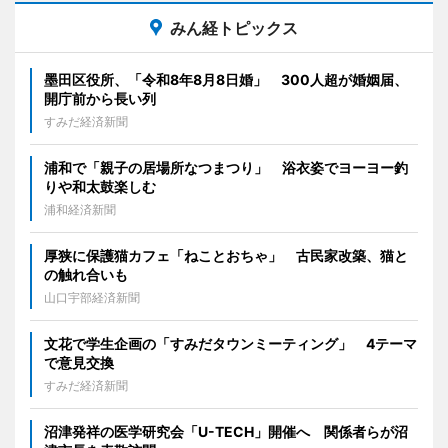
みん経トピックス
墨田区役所、「令和8年8月8日婚」 300人超が婚姻届、
開庁前から長い列
すみだ経済新聞
浦和で「親子の居場所なつまつり」 浴衣姿でヨーヨー釣
りや和太鼓楽しむ
浦和経済新聞
厚狭に保護猫カフェ「ねことおちゃ」 古民家改築、猫と
の触れ合いも
山口宇部経済新聞
文花で学生企画の「すみだタウンミーティング」 4テーマ
で意見交換
すみだ経済新聞
沼津発祥の医学研究会「U-TECH」開催へ 関係者らが沼