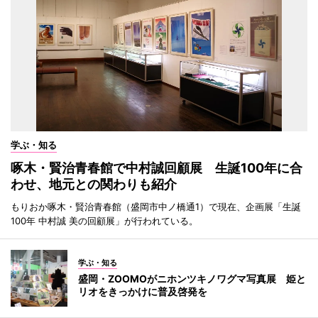
学ぶ・知る
啄木・賢治青春館で中村誠回顧展 生誕100年に合
わせ、地元との関わりも紹介
もりおか啄木・賢治青春館（盛岡市中ノ橋通1）で現在、企画展「生誕
100年 中村誠 美の回顧展」が行われている。
学ぶ・知る
盛岡・ZOOMOがニホンツキノワグマ写真展 姫と
リオをきっかけに普及啓発を