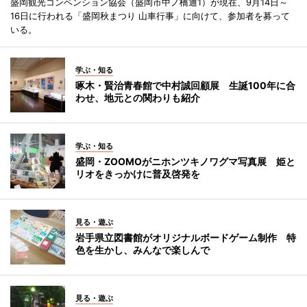
盛岡観光コンベンション協会（盛岡市中ノ橋通1）が現在、9月14日～
16日に行われる「盛岡秋まつり 山車行事」に向けて、参加者を募って
いる。
学ぶ・知る
啄木・賢治青春館で中村誠回顧展 生誕100年に合
わせ、地元との関わりも紹介
学ぶ・知る
盛岡・ZOOMOがニホンツキノワグマ写真展 姫と
リオをきっかけに普及啓発を
見る・遊ぶ
岩手県立図書館がオリジナルボードゲーム制作 特
色を生かし、みんなで楽しんで
見る・遊ぶ