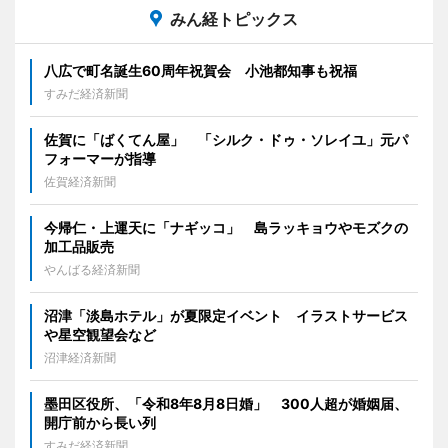
みん経トピックス
八広で町名誕生60周年祝賀会 小池都知事も祝福
すみだ経済新聞
佐賀に「ばくてん屋」 「シルク・ドゥ・ソレイユ」元パ
フォーマーが指導
佐賀経済新聞
今帰仁・上運天に「ナギッコ」 島ラッキョウやモズクの
加工品販売
やんばる経済新聞
沼津「淡島ホテル」が夏限定イベント イラストサービス
や星空観望会など
沼津経済新聞
墨田区役所、「令和8年8月8日婚」 300人超が婚姻届、
開庁前から長い列
すみだ経済新聞