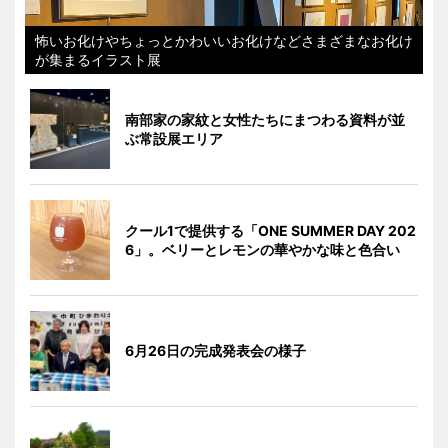
怖いお化けやちょっとかわいいお化けなどさまざまなお化け
が集まるイラスト展
南部家の家紋と女性たちにまつわる資料が並
ぶ常設展エリア
クール1で提供する「ONE SUMMER DAY 202
6」。ベリーとレモンの華やかな味と色合い
6月26日の完成発表会の様子