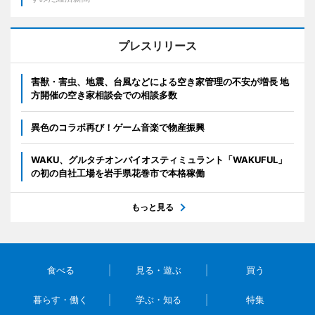
プレスリリース
害獣・害虫、地震、台風などによる空き家管理の不安が増長 地
方開催の空き家相談会での相談多数
異色のコラボ再び！ゲーム音楽で物産振興
WAKU、グルタチオンバイオスティミュラント「WAKUFUL」
の初の自社工場を岩手県花巻市で本格稼働
もっと見る
食べる
見る・遊ぶ
買う
暮らす・働く
学ぶ・知る
特集