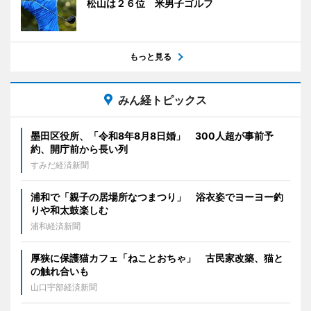
松山は２６位 米男子ゴルフ
もっと見る
みん経トピックス
墨田区役所、「令和8年8月8日婚」 300人超が事前予
約、開庁前から長い列
すみだ経済新聞
浦和で「親子の居場所なつまつり」 浴衣姿でヨーヨー釣
りや和太鼓楽しむ
浦和経済新聞
厚狭に保護猫カフェ「ねことおちゃ」 古民家改築、猫と
の触れ合いも
山口宇部経済新聞