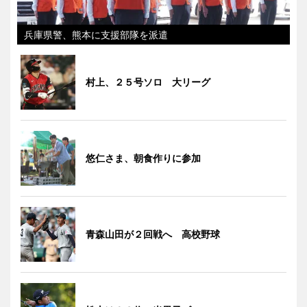
兵庫県警、熊本に支援部隊を派遣
村上、２５号ソロ 大リーグ
悠仁さま、朝食作りに参加
青森山田が２回戦へ 高校野球