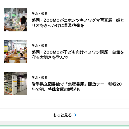
学ぶ・知る
盛岡・ZOOMOがニホンツキノワグマ写真展 姫と
リオをきっかけに普及啓発を
学ぶ・知る
盛岡・ZOOMOが子ども向けイヌワシ講座 自然を
守る大切さを学んで
学ぶ・知る
岩手県立図書館で「集密書庫」開放デー 移転20
年で初、特殊文庫の解説も
もっと見る