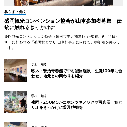
暮らす・働く
盛岡観光コンベンション協会が山車参加者募集 伝
統に触れるきっかけに
盛岡観光コンベンション協会（盛岡市中ノ橋通1）が現在、9月14日～
16日に行われる「盛岡秋まつり 山車行事」に向けて、参加者を募って
いる。
学ぶ・知る
啄木・賢治青春館で中村誠回顧展 生誕100年に合
わせ、地元との関わりも紹介
学ぶ・知る
盛岡・ZOOMOがニホンツキノワグマ写真展 姫と
リオをきっかけに普及啓発を