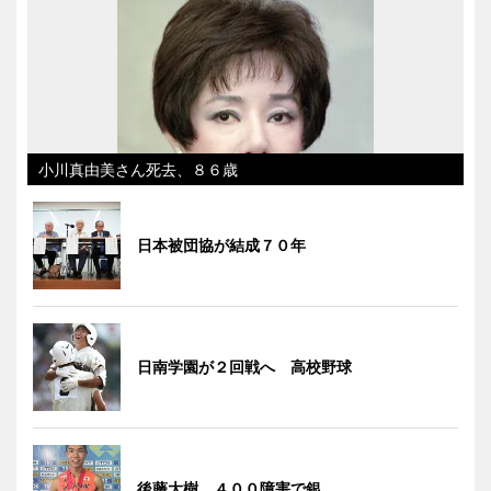
小川真由美さん死去、８６歳
日本被団協が結成７０年
日南学園が２回戦へ 高校野球
後藤大樹、４００障害で銀