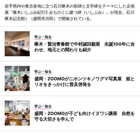
岩手県内や東北各地に立つ石川啄木の歌碑と文学碑をテーマにした企画
展「啄木いしぶみ紀行2 みちのくに建つ碑（いしぶみ）」が現在、石川
啄木記念館）（盛岡市渋民）で開催されている。
学ぶ・知る
啄木・賢治青春館で中村誠回顧展 生誕100年に合
わせ、地元との関わりも紹介
学ぶ・知る
盛岡・ZOOMOがニホンツキノワグマ写真展 姫と
リオをきっかけに普及啓発を
学ぶ・知る
盛岡・ZOOMOが子ども向けイヌワシ講座 自然を
守る大切さを学んで