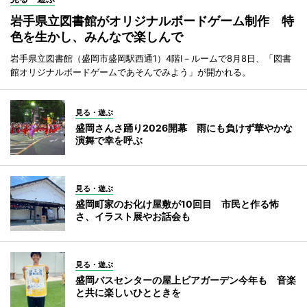
岩手県立図書館がオリジナルボードゲーム制作 特
色を生かし、みんなで楽しんで
岩手県立図書館（盛岡市盛岡駅西通1）4階I－ルームで8月8日、「図書
館オリジナルボードゲームであそんでみよう」が開かれる。
見る・遊ぶ
盛岡さんさ踊り2026開幕 雨にも負けず華やかな
演舞で幸を呼ぶ
見る・遊ぶ
盛岡町家のお化け屋敷が10回目 市民と作る怖
さ、イラスト展やお話会も
見る・遊ぶ
盛岡バスセンターの屋上ビアガーデン今年も 音楽
と共に楽しいひとときを