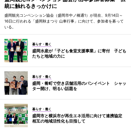
統に触れるきっかけに
盛岡観光コンベンション協会（盛岡市中ノ橋通1）が現在、9月14日～
16日に行われる「盛岡秋まつり 山車行事」に向けて、参加者を募って
いる。
暮らす・働く
盛岡水産が「子ども食堂支援事業」に寄付 子ども
たちと地域の力に
暮らす・働く
盛岡・肴町で空き店舗活用のパンイベント シャッ
ター開け、明るい話題を
暮らす・働く
盛岡市と横浜市が再生エネ活用に向けて連携協定
相互の地域活性化も目指して