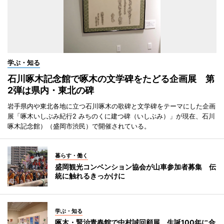
学ぶ・知る
石川啄木記念館で啄木の文学碑をたどる企画展 第
2弾は県内・東北の碑
岩手県内や東北各地に立つ石川啄木の歌碑と文学碑をテーマにした企画
展「啄木いしぶみ紀行2 みちのくに建つ碑（いしぶみ）」が現在、石川
啄木記念館）（盛岡市渋民）で開催されている。
暮らす・働く
盛岡観光コンベンション協会が山車参加者募集 伝
統に触れるきっかけに
学ぶ・知る
啄木・賢治青春館で中村誠回顧展 生誕100年に合