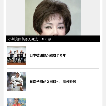
小川真由美さん死去、８６歳
日本被団協が結成７０年
日南学園が２回戦へ 高校野球