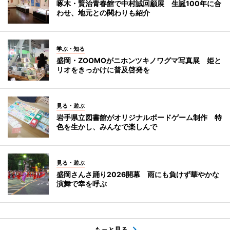
啄木・賢治青春館で中村誠回顧展 生誕100年に合
わせ、地元との関わりも紹介
学ぶ・知る
盛岡・ZOOMOがニホンツキノワグマ写真展 姫と
リオをきっかけに普及啓発を
見る・遊ぶ
岩手県立図書館がオリジナルボードゲーム制作 特
色を生かし、みんなで楽しんで
見る・遊ぶ
盛岡さんさ踊り2026開幕 雨にも負けず華やかな
演舞で幸を呼ぶ
もっと見る