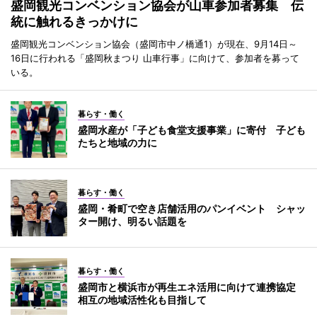
盛岡観光コンベンション協会が山車参加者募集 伝
統に触れるきっかけに
盛岡観光コンベンション協会（盛岡市中ノ橋通1）が現在、9月14日～
16日に行われる「盛岡秋まつり 山車行事」に向けて、参加者を募って
いる。
暮らす・働く
盛岡水産が「子ども食堂支援事業」に寄付 子ども
たちと地域の力に
暮らす・働く
盛岡・肴町で空き店舗活用のパンイベント シャッ
ター開け、明るい話題を
暮らす・働く
盛岡市と横浜市が再生エネ活用に向けて連携協定
相互の地域活性化も目指して