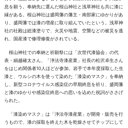
息を願う。奉納先に選んだ桜山神社と浅草神社も共に漆に
縁がある。桜山神社は盛岡藩の藩主・南部家にゆかりがあ
り、盛岡藩では漆の増産に取り組んでいたという。浅草神
社の社殿は総漆塗りで、火災や地震、空襲などの被災を逃
れ、国産漆で修理修復がされている。
桜山神社での奉納と祈願祭には「次世代漆協会」の代
表・細越確太さん、「浄法寺漆産業」社長の松沢卓生さん
をはじめ関係者10人ほどが参加。岩手で本年度採取した生
漆と、ウルシの木を使って染めた「漆染めマスク」を奉納
し、新型コロナウイルス感染症の早期終息を祈り、盛岡藩
と漆のゆかりや感染症終息への思いを込めた祝詞がささげ
られた。
「漆染めマスク」は「浄法寺漆産業」が開発・販売を行
うもので、漆の採取を終えた木を乾燥させてチップにして