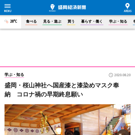
28°C
食べる
見る・遊ぶ
買う
暮らす・働く
学ぶ・知る
学ぶ・知る
2020.08.20
盛岡・桜山神社へ国産漆と漆染めマスク奉
納 コロナ禍の早期終息願い