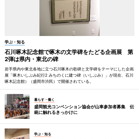
学ぶ・知る
石川啄木記念館で啄木の文学碑をたどる企画展 第
2弾は県内・東北の碑
岩手県内や東北各地に立つ石川啄木の歌碑と文学碑をテーマにした企画
展「啄木いしぶみ紀行2 みちのくに建つ碑（いしぶみ）」が現在、石川
啄木記念館）（盛岡市渋民）で開催されている。
暮らす・働く
盛岡観光コンベンション協会が山車参加者募集 伝
統に触れるきっかけに
学ぶ・知る