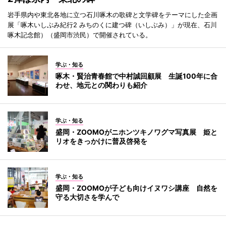
岩手県内や東北各地に立つ石川啄木の歌碑と文学碑をテーマにした企画
展「啄木いしぶみ紀行2 みちのくに建つ碑（いしぶみ）」が現在、石川
啄木記念館）（盛岡市渋民）で開催されている。
学ぶ・知る
啄木・賢治青春館で中村誠回顧展 生誕100年に合
わせ、地元との関わりも紹介
学ぶ・知る
盛岡・ZOOMOがニホンツキノワグマ写真展 姫と
リオをきっかけに普及啓発を
学ぶ・知る
盛岡・ZOOMOが子ども向けイヌワシ講座 自然を
守る大切さを学んで