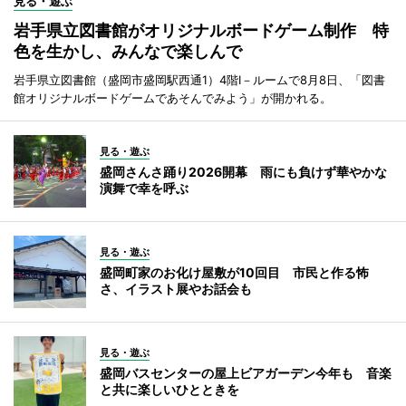
見る・遊ぶ
岩手県立図書館がオリジナルボードゲーム制作 特
色を生かし、みんなで楽しんで
岩手県立図書館（盛岡市盛岡駅西通1）4階I－ルームで8月8日、「図書
館オリジナルボードゲームであそんでみよう」が開かれる。
見る・遊ぶ
盛岡さんさ踊り2026開幕 雨にも負けず華やかな
演舞で幸を呼ぶ
見る・遊ぶ
盛岡町家のお化け屋敷が10回目 市民と作る怖
さ、イラスト展やお話会も
見る・遊ぶ
盛岡バスセンターの屋上ビアガーデン今年も 音楽
と共に楽しいひとときを