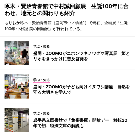
啄木・賢治青春館で中村誠回顧展 生誕100年に合
わせ、地元との関わりも紹介
もりおか啄木・賢治青春館（盛岡市中ノ橋通1）で現在、企画展「生誕
100年 中村誠 美の回顧展」が行われている。
学ぶ・知る
盛岡・ZOOMOがニホンツキノワグマ写真展 姫と
リオをきっかけに普及啓発を
学ぶ・知る
盛岡・ZOOMOが子ども向けイヌワシ講座 自然を
守る大切さを学んで
学ぶ・知る
岩手県立図書館で「集密書庫」開放デー 移転20
年で初、特殊文庫の解説も