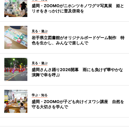
盛岡・ZOOMOがニホンツキノワグマ写真展 姫と
リオをきっかけに普及啓発を
見る・遊ぶ
岩手県立図書館がオリジナルボードゲーム制作 特
色を生かし、みんなで楽しんで
見る・遊ぶ
盛岡さんさ踊り2026開幕 雨にも負けず華やかな
演舞で幸を呼ぶ
学ぶ・知る
盛岡・ZOOMOが子ども向けイヌワシ講座 自然を
守る大切さを学んで