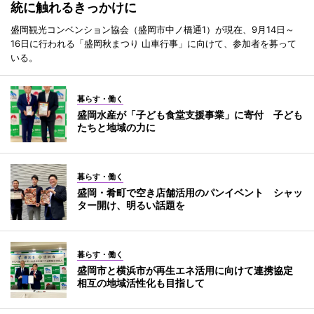
統に触れるきっかけに
盛岡観光コンベンション協会（盛岡市中ノ橋通1）が現在、9月14日～
16日に行われる「盛岡秋まつり 山車行事」に向けて、参加者を募って
いる。
暮らす・働く
盛岡水産が「子ども食堂支援事業」に寄付 子ども
たちと地域の力に
暮らす・働く
盛岡・肴町で空き店舗活用のパンイベント シャッ
ター開け、明るい話題を
暮らす・働く
盛岡市と横浜市が再生エネ活用に向けて連携協定
相互の地域活性化も目指して