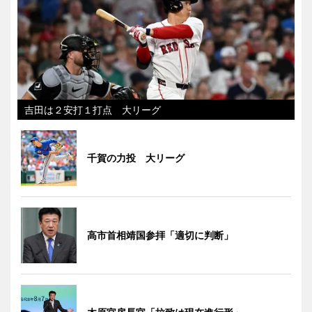
吉田は２安打１打点 大リーグ
千賀の力投 大リーグ
高市首相靖国参拝「適切に判断」