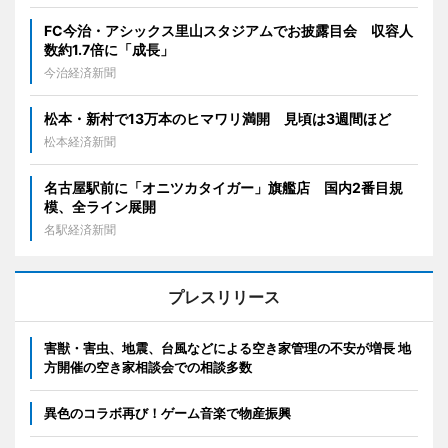
FC今治・アシックス里山スタジアムでお披露目会 収容人
数約1.7倍に「成長」
今治経済新聞
松本・新村で13万本のヒマワリ満開 見頃は3週間ほど
松本経済新聞
名古屋駅前に「オニツカタイガー」旗艦店 国内2番目規
模、全ライン展開
名駅経済新聞
プレスリリース
害獣・害虫、地震、台風などによる空き家管理の不安が増長 地
方開催の空き家相談会での相談多数
異色のコラボ再び！ゲーム音楽で物産振興