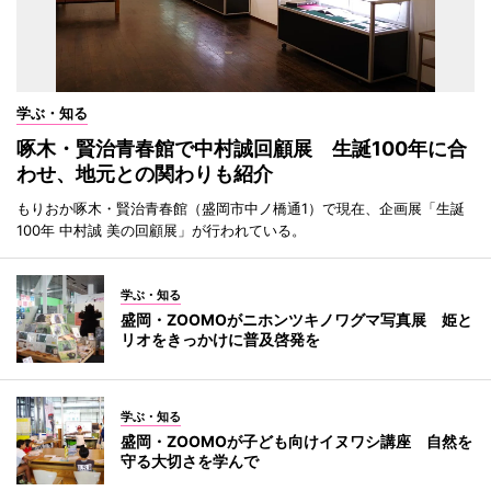
学ぶ・知る
啄木・賢治青春館で中村誠回顧展 生誕100年に合
わせ、地元との関わりも紹介
もりおか啄木・賢治青春館（盛岡市中ノ橋通1）で現在、企画展「生誕
100年 中村誠 美の回顧展」が行われている。
学ぶ・知る
盛岡・ZOOMOがニホンツキノワグマ写真展 姫と
リオをきっかけに普及啓発を
学ぶ・知る
盛岡・ZOOMOが子ども向けイヌワシ講座 自然を
守る大切さを学んで