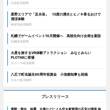
弘前経済新聞
星野エリアで「足水浴」 13度の湧水とヒノキ香るおけで
清涼体験
軽井沢経済新聞
札幌でゲームイベント10月開催へ 高校生向け企画を新設
札幌経済新聞
火星を旅するVR体験アトラクション みなとみらい
PLOT48に登場
ヨコハマ経済新聞
八広で町名誕生60周年祝賀会 小池都知事も祝福
すみだ経済新聞
プレスリリース
害獣・害虫、地震、台風などによる空き家管理の不安が増長 地