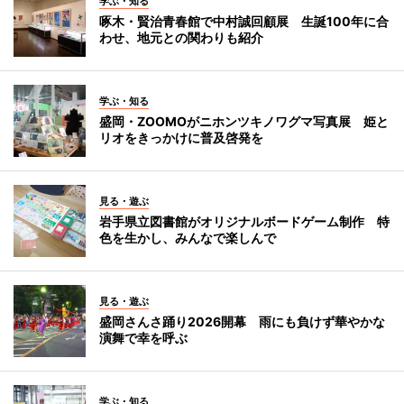
学ぶ・知る
啄木・賢治青春館で中村誠回顧展 生誕100年に合
わせ、地元との関わりも紹介
学ぶ・知る
盛岡・ZOOMOがニホンツキノワグマ写真展 姫と
リオをきっかけに普及啓発を
見る・遊ぶ
岩手県立図書館がオリジナルボードゲーム制作 特
色を生かし、みんなで楽しんで
見る・遊ぶ
盛岡さんさ踊り2026開幕 雨にも負けず華やかな
演舞で幸を呼ぶ
学ぶ・知る