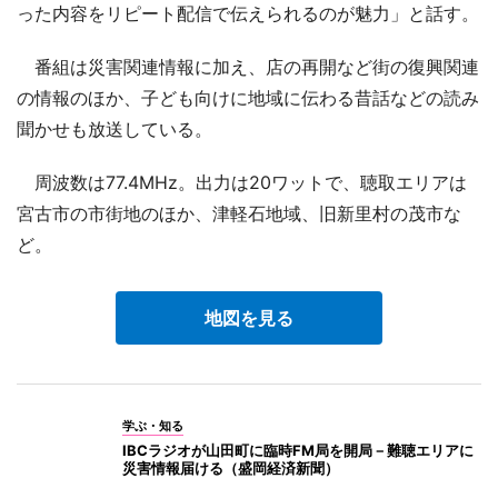
った内容をリピート配信で伝えられるのが魅力」と話す。
番組は災害関連情報に加え、店の再開など街の復興関連
の情報のほか、子ども向けに地域に伝わる昔話などの読み
聞かせも放送している。
周波数は77.4MHz。出力は20ワットで、聴取エリアは
宮古市の市街地のほか、津軽石地域、旧新里村の茂市な
ど。
地図を見る
学ぶ・知る
IBCラジオが山田町に臨時FM局を開局－難聴エリアに
災害情報届ける（盛岡経済新聞）