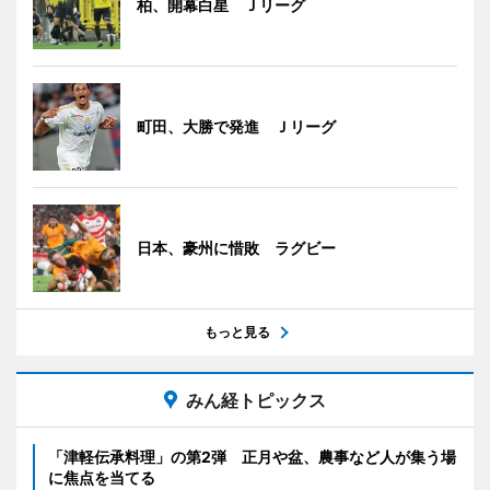
柏、開幕白星 Ｊリーグ
町田、大勝で発進 Ｊリーグ
日本、豪州に惜敗 ラグビー
もっと見る
みん経トピックス
「津軽伝承料理」の第2弾 正月や盆、農事など人が集う場
に焦点を当てる