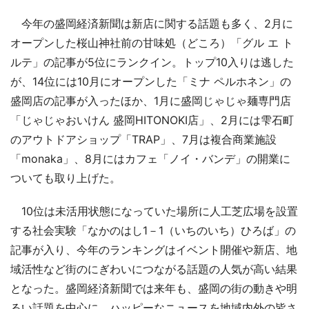
今年の盛岡経済新聞は新店に関する話題も多く、2月に
オープンした桜山神社前の甘味処（どころ）「グル エ ト
ルテ」の記事が5位にランクイン。トップ10入りは逃した
が、14位には10月にオープンした「ミナ ペルホネン」の
盛岡店の記事が入ったほか、1月に盛岡じゃじゃ麺専門店
「じゃじゃおいけん 盛岡HITONOKI店」、2月には雫石町
のアウトドアショップ「TRAP」、7月は複合商業施設
「monaka」、8月にはカフェ「ノイ・バンデ」の開業に
ついても取り上げた。
10位は未活用状態になっていた場所に人工芝広場を設置
する社会実験「なかのはし1－1（いちのいち）ひろば」の
記事が入り、今年のランキングはイベント開催や新店、地
域活性など街のにぎわいにつながる話題の人気が高い結果
となった。盛岡経済新聞では来年も、盛岡の街の動きや明
るい話題を中心に、ハッピーなニュースを地域内外の皆さ