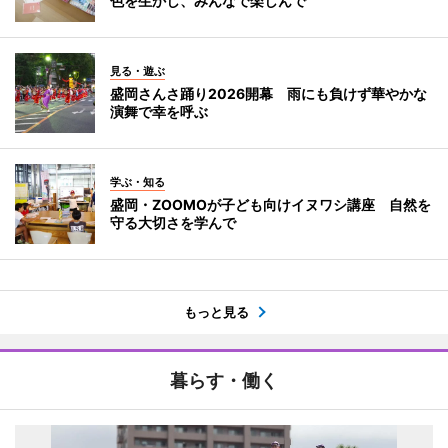
色を生かし、みんなで楽しんで
見る・遊ぶ
盛岡さんさ踊り2026開幕 雨にも負けず華やかな
演舞で幸を呼ぶ
学ぶ・知る
盛岡・ZOOMOが子ども向けイヌワシ講座 自然を
守る大切さを学んで
もっと見る
暮らす・働く