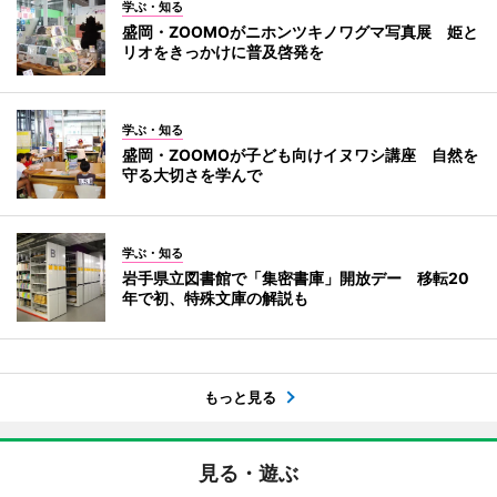
学ぶ・知る
盛岡・ZOOMOがニホンツキノワグマ写真展 姫と
リオをきっかけに普及啓発を
学ぶ・知る
盛岡・ZOOMOが子ども向けイヌワシ講座 自然を
守る大切さを学んで
学ぶ・知る
岩手県立図書館で「集密書庫」開放デー 移転20
年で初、特殊文庫の解説も
もっと見る
見る・遊ぶ