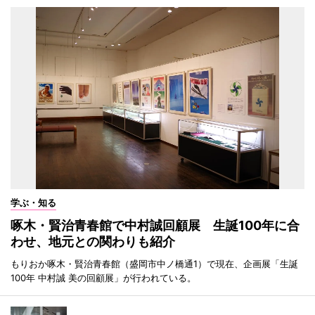
学ぶ・知る
啄木・賢治青春館で中村誠回顧展 生誕100年に合
わせ、地元との関わりも紹介
もりおか啄木・賢治青春館（盛岡市中ノ橋通1）で現在、企画展「生誕
100年 中村誠 美の回顧展」が行われている。