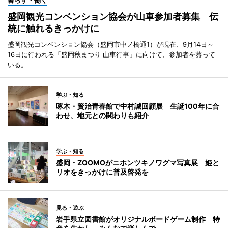
盛岡観光コンベンション協会が山車参加者募集 伝
統に触れるきっかけに
盛岡観光コンベンション協会（盛岡市中ノ橋通1）が現在、9月14日～
16日に行われる「盛岡秋まつり 山車行事」に向けて、参加者を募って
いる。
学ぶ・知る
啄木・賢治青春館で中村誠回顧展 生誕100年に合
わせ、地元との関わりも紹介
学ぶ・知る
盛岡・ZOOMOがニホンツキノワグマ写真展 姫と
リオをきっかけに普及啓発を
見る・遊ぶ
岩手県立図書館がオリジナルボードゲーム制作 特