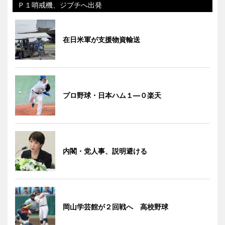
Ｐ１哨戒機、ジブチへ出発
在日米軍が支援物資輸送
プロ野球・日本ハム１―０楽天
内閣・党人事、説明避ける
岡山学芸館が２回戦へ 高校野球