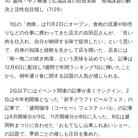
10. 盛岡・中ノ橋通で広場設置の社会実験 地域課題の解
決と活性化目指し（7/29）
1位の「肉唯」は11月2日にオープン。食肉の流通や卸売
りなどの仕事に携わってきた店主の吉田忍さんが、「良い
肉を仕入れ、自分が納得する味で提供したい」という思い
で、自身の知識と経験を生かして店を開いた。店名には
「唯一無二の焼き肉屋」という意味を込めている。記事は
12月6日に配信し1週間で年間ランキング1位に輝いたこと
から、例年通り食に関する話題の人気が感じられる。
2位以下にはイベント関連の記事が多くランクイン。2
位は今年初開催となった「岩手クラフトビールフェス」の
記事で、「盛岡珈琲（コーヒー）フェスティバル」の記事
は6月開催分が3位、11月開催分が8位に入った。6位は盛
岡秋まつりに合わせた「おもてなし山車ふれあいショー」
の話題で、季節ごとの催しも注目を集めた。