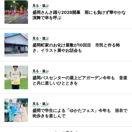
見る・遊ぶ
盛岡さんさ踊り2026開幕 雨にも負けず華やかな
演舞で幸を呼ぶ
見る・遊ぶ
盛岡町家のお化け屋敷が10回目 市民と作る怖
さ、イラスト展やお話会も
見る・遊ぶ
盛岡バスセンターの屋上ビアガーデン今年も 音楽
と共に楽しいひとときを
見る・遊ぶ
盛岡で学生による「ゆかたフェス」今年も 浴衣で
街歩きを楽しんで