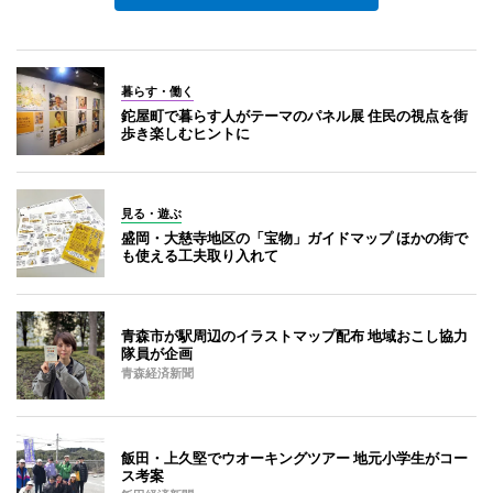
暮らす・働く
鉈屋町で暮らす人がテーマのパネル展 住民の視点を街
歩き楽しむヒントに
見る・遊ぶ
盛岡・大慈寺地区の「宝物」ガイドマップ ほかの街で
も使える工夫取り入れて
青森市が駅周辺のイラストマップ配布 地域おこし協力
隊員が企画
青森経済新聞
飯田・上久堅でウオーキングツアー 地元小学生がコー
ス考案