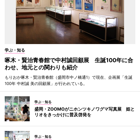
学ぶ・知る
啄木・賢治青春館で中村誠回顧展 生誕100年に合
わせ、地元との関わりも紹介
もりおか啄木・賢治青春館（盛岡市中ノ橋通1）で現在、企画展「生誕
100年 中村誠 美の回顧展」が行われている。
学ぶ・知る
盛岡・ZOOMOがニホンツキノワグマ写真展 姫と
リオをきっかけに普及啓発を
学ぶ・知る