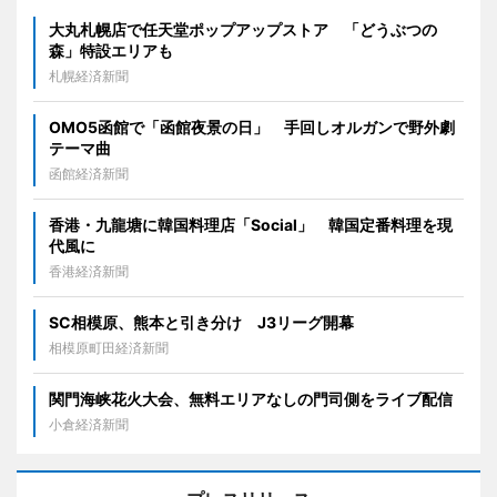
大丸札幌店で任天堂ポップアップストア 「どうぶつの
森」特設エリアも
札幌経済新聞
OMO5函館で「函館夜景の日」 手回しオルガンで野外劇
テーマ曲
函館経済新聞
香港・九龍塘に韓国料理店「Social」 韓国定番料理を現
代風に
香港経済新聞
SC相模原、熊本と引き分け J3リーグ開幕
相模原町田経済新聞
関門海峡花火大会、無料エリアなしの門司側をライブ配信
小倉経済新聞