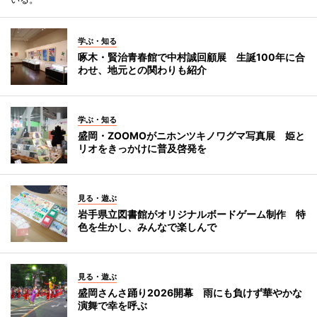
学ぶ・知る
啄木・賢治青春館で中村誠回顧展 生誕100年に合
わせ、地元との関わりも紹介
学ぶ・知る
盛岡・ZOOMOがニホンツキノワグマ写真展 姫と
リオをきっかけに普及啓発を
見る・遊ぶ
岩手県立図書館がオリジナルボードゲーム制作 特
色を生かし、みんなで楽しんで
見る・遊ぶ
盛岡さんさ踊り2026開幕 雨にも負けず華やかな
演舞で幸を呼ぶ