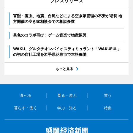
プレスリリース
害獣・害虫、地震、台風などによる空き家管理の不安が増長 地
方開催の空き家相談会での相談多数
異色のコラボ再び！ゲーム音楽で物産振興
WAKU、グルタチオンバイオスティミュラント「WAKUFUL」
の初の自社工場を岩手県花巻市で本格稼働
もっと見る
食べる
見る・遊ぶ
買う
暮らす・働く
学ぶ・知る
特集