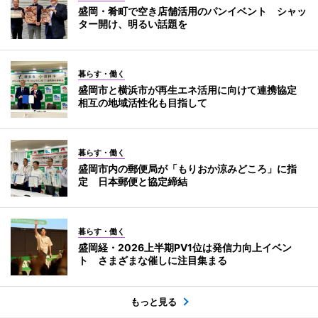
盛岡・肴町で空き店舗活用のパンイベント シャッ
ター開け、明るい話題を
暮らす・働く
盛岡市と横浜市が再生エネ活用に向けて連携協定
相互の地域活性化も目指して
暮らす・働く
盛岡市内の郵便局が「もりおか涼みどころ」に指
定 日本郵便と協定締結
暮らす・働く
盛岡経・2026上半期PV1位は発信力向上イベン
ト さまざまな催しに注目集まる
もっと見る