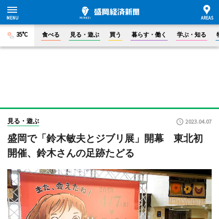
35°C
食べる
見る・遊ぶ
買う
暮らす・働く
学ぶ・知る
見る・遊ぶ
2023.04.07
盛岡で「鈴木敏夫とジブリ展」開幕 東北初
開催、鈴木さんの足跡たどる