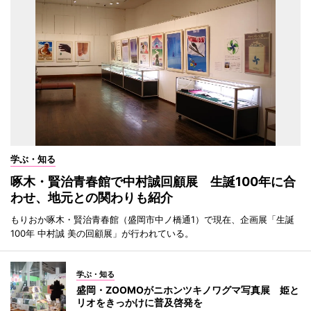
学ぶ・知る
啄木・賢治青春館で中村誠回顧展 生誕100年に合
わせ、地元との関わりも紹介
もりおか啄木・賢治青春館（盛岡市中ノ橋通1）で現在、企画展「生誕
100年 中村誠 美の回顧展」が行われている。
学ぶ・知る
盛岡・ZOOMOがニホンツキノワグマ写真展 姫と
リオをきっかけに普及啓発を