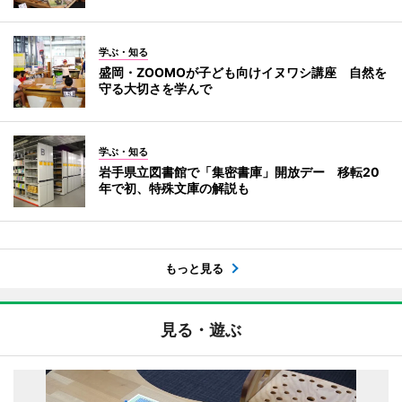
学ぶ・知る
盛岡・ZOOMOが子ども向けイヌワシ講座 自然を
守る大切さを学んで
学ぶ・知る
岩手県立図書館で「集密書庫」開放デー 移転20
年で初、特殊文庫の解説も
もっと見る
見る・遊ぶ