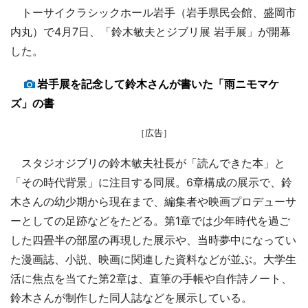
トーサイクラシックホール岩手（岩手県民会館、盛岡市
内丸）で4月7日、「鈴木敏夫とジブリ展 岩手展」が開幕
した。
岩手展を記念して鈴木さんが書いた「雨ニモマケ
ズ」の書
［広告］
スタジオジブリの鈴木敏夫社長が「読んできた本」と
「その時代背景」に注目する同展。6章構成の展示で、鈴
木さんの幼少期から現在まで、編集者や映画プロデューサ
ーとしての足跡などをたどる。第1章では少年時代を過ご
した四畳半の部屋の再現した展示や、当時夢中になってい
た漫画誌、小説、映画に関連した資料などが並ぶ。大学生
活に焦点を当てた第2章は、直筆の手帳や自作詩ノート、
鈴木さんが制作した同人誌などを展示している。