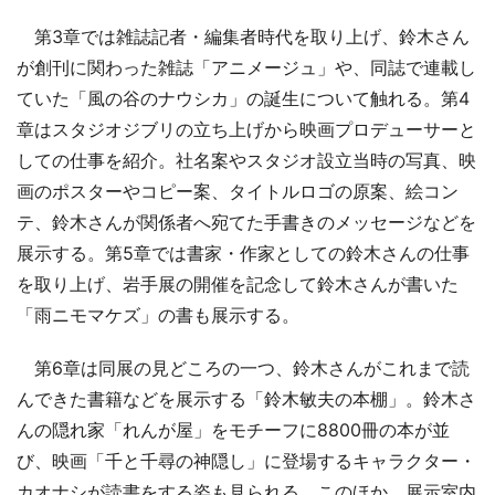
第3章では雑誌記者・編集者時代を取り上げ、鈴木さん
が創刊に関わった雑誌「アニメージュ」や、同誌で連載し
ていた「風の谷のナウシカ」の誕生について触れる。第4
章はスタジオジブリの立ち上げから映画プロデューサーと
しての仕事を紹介。社名案やスタジオ設立当時の写真、映
画のポスターやコピー案、タイトルロゴの原案、絵コン
テ、鈴木さんが関係者へ宛てた手書きのメッセージなどを
展示する。第5章では書家・作家としての鈴木さんの仕事
を取り上げ、岩手展の開催を記念して鈴木さんが書いた
「雨ニモマケズ」の書も展示する。
第6章は同展の見どころの一つ、鈴木さんがこれまで読
んできた書籍などを展示する「鈴木敏夫の本棚」。鈴木さ
んの隠れ家「れんが屋」をモチーフに8800冊の本が並
び、映画「千と千尋の神隠し」に登場するキャラクター・
カオナシが読書をする姿も見られる。このほか、展示室内