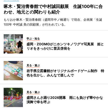
啄木・賢治青春館で中村誠回顧展 生誕100年に合
わせ、地元との関わりも紹介
もりおか啄木・賢治青春館（盛岡市中ノ橋通1）で現在、企画展「生誕
100年 中村誠 美の回顧展」が行われている。
学ぶ・知る
盛岡・ZOOMOがニホンツキノワグマ写真展 姫と
リオをきっかけに普及啓発を
見る・遊ぶ
岩手県立図書館がオリジナルボードゲーム制作 特
色を生かし、みんなで楽しんで
見る・遊ぶ
盛岡さんさ踊り2026開幕 雨にも負けず華やかな
演舞で幸を呼ぶ