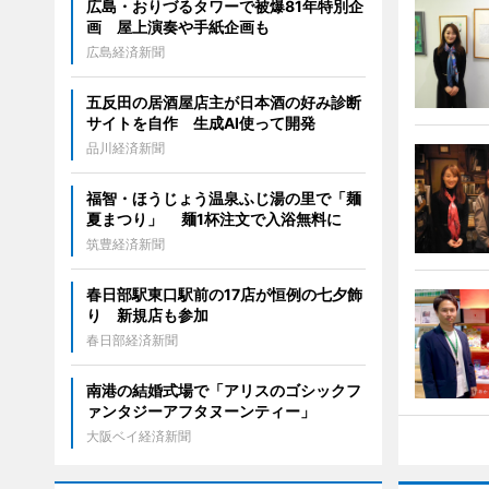
広島・おりづるタワーで被爆81年特別企
画 屋上演奏や手紙企画も
広島経済新聞
五反田の居酒屋店主が日本酒の好み診断
サイトを自作 生成AI使って開発
品川経済新聞
福智・ほうじょう温泉ふじ湯の里で「麺
夏まつり」 麺1杯注文で入浴無料に
筑豊経済新聞
春日部駅東口駅前の17店が恒例の七夕飾
り 新規店も参加
春日部経済新聞
南港の結婚式場で「アリスのゴシックフ
ァンタジーアフタヌーンティー」
大阪ベイ経済新聞