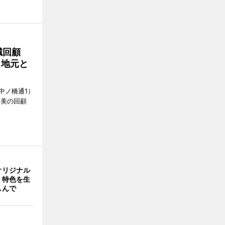
誠回顧
、地元と
中ノ橋通1）
 美の回顧
オリジナル
 特色を生
しんで