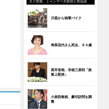
タイ首相、ミャンマー大統領と初会談
川底から独軍バイク
寿美花代さん死去、９４歳
高市首相、非核三原則「政
策上堅持」
小泉防衛相、豪印訪問を調
整