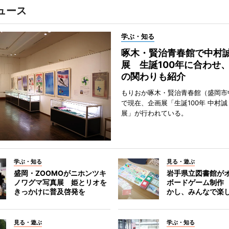
ュース
学ぶ・知る
啄木・賢治青春館で中村
展 生誕100年に合わせ
の関わりも紹介
もりおか啄木・賢治青春館（盛岡市
で現在、企画展「生誕100年 中村誠
展」が行われている。
学ぶ・知る
見る・遊ぶ
盛岡・ZOOMOがニホンツキ
岩手県立図書館が
ノワグマ写真展 姫とリオを
ボードゲーム制作
きっかけに普及啓発を
かし、みんなで楽
見る・遊ぶ
学ぶ・知る