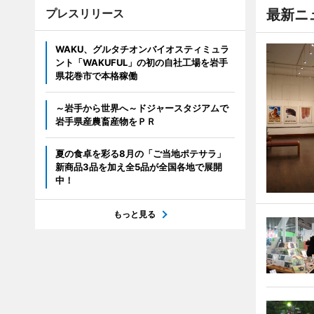
プレスリリース
最新ニ
WAKU、グルタチオンバイオスティミュラ
ント「WAKUFUL」の初の自社工場を岩手
県花巻市で本格稼働
～岩手から世界へ～ドジャースタジアムで
岩手県産農畜産物をＰＲ
夏の食卓を彩る8月の「ご当地ポテサラ」
新商品3品を加え全5品が全国各地で展開
中！
もっと見る