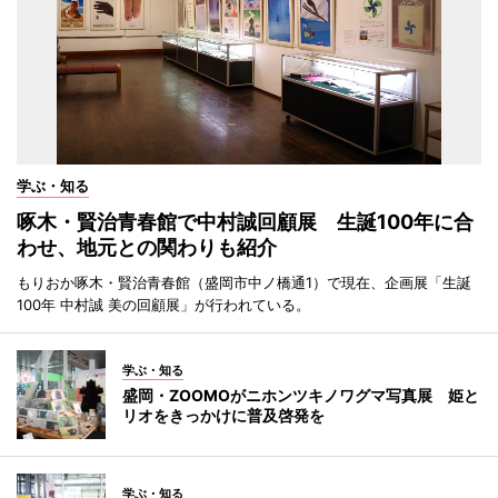
学ぶ・知る
啄木・賢治青春館で中村誠回顧展 生誕100年に合
わせ、地元との関わりも紹介
もりおか啄木・賢治青春館（盛岡市中ノ橋通1）で現在、企画展「生誕
100年 中村誠 美の回顧展」が行われている。
学ぶ・知る
盛岡・ZOOMOがニホンツキノワグマ写真展 姫と
リオをきっかけに普及啓発を
学ぶ・知る