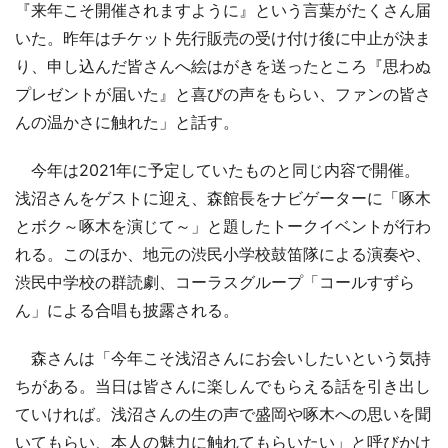
『来年こそ開催されますように』という言葉がたくさん届
いた。昨年はチケット先行販売の受け付け後に中止が決ま
り、申し込んだ皆さんへ絵はがきを送ったところ『思わぬ
プレゼントが届いた』と喜びの声をもらい、ファンの皆さ
んの温かさに触れた」と話す。
今年は2021年に予定していたものと同じ内容で開催。
浅沼さんをゲストに迎え、森館長をナビゲーターに「啄木
とボク～啄木を演じて～」と題したトークイベントが行わ
れる。このほか、地元の渋民小学校鼓笛隊による演奏や、
渋民中学校の群読劇、コーラスグループ「コールすずら
ん」による合唱も披露される。
森さんは「今年こそ浅沼さんにお会いしたいという気持
ちがある。当日は皆さんに楽しんでもらえる話を引き出し
ていければ。浅沼さんの生の声で盛岡や啄木への思いを聞
いてもらい、本人の魅力に触れてもらいたい」と呼びかけ