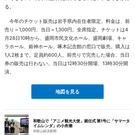
る。
今年のチケット販売は岩手県内在住者限定。料金は、前
売り＝1,000円、当日＝1,300円。全席指定。チケットは4
月28日10時から、盛岡市民文化ホール、盛岡劇場、キャ
ラホール、姫神ホール、啄木記念館の窓口で販売。購入は
1人2枚まで。定員約600人。前売りで完売した場合、当日
券の販売は行わない。当日は12時30分開場、13時30分開
演。
地図を見る
和歌山で「アニメ観光大使」就任式 第1号に「サマータ
イムレンダ」の小舟潮
和歌山経済新聞