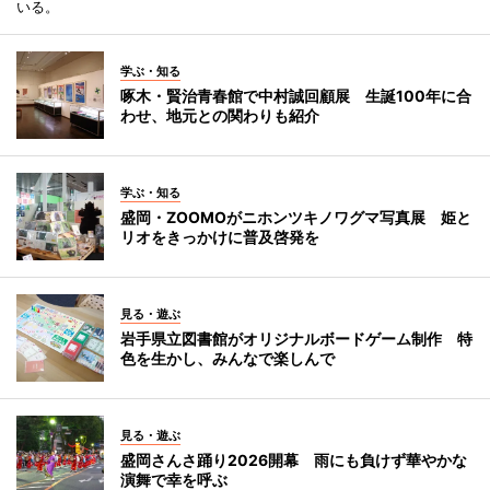
いる。
学ぶ・知る
啄木・賢治青春館で中村誠回顧展 生誕100年に合
わせ、地元との関わりも紹介
学ぶ・知る
盛岡・ZOOMOがニホンツキノワグマ写真展 姫と
リオをきっかけに普及啓発を
見る・遊ぶ
岩手県立図書館がオリジナルボードゲーム制作 特
色を生かし、みんなで楽しんで
見る・遊ぶ
盛岡さんさ踊り2026開幕 雨にも負けず華やかな
演舞で幸を呼ぶ