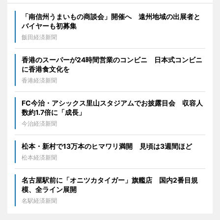
「南信州うまいもの商談会」開催へ 遠州地域の出展者と
バイヤーも初募集
飯田経済新聞
香港のスーパーが24時間営業のコンビニ 日本式コンビニ
に香港食文化を
香港経済新聞
FC今治・アシックス里山スタジアムでお披露目会 収容人
数約1.7倍に「成長」
今治経済新聞
松本・新村で13万本のヒマワリ満開 見頃は3週間ほど
松本経済新聞
名古屋駅前に「オニツカタイガー」旗艦店 国内2番目規
模、全ライン展開
名駅経済新聞