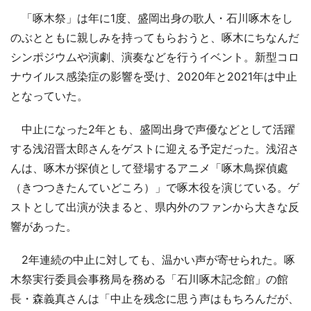
「啄木祭」は年に1度、盛岡出身の歌人・石川啄木をし
のぶとともに親しみを持ってもらおうと、啄木にちなんだ
シンポジウムや演劇、演奏などを行うイベント。新型コロ
ナウイルス感染症の影響を受け、2020年と2021年は中止
となっていた。
中止になった2年とも、盛岡出身で声優などとして活躍
する浅沼晋太郎さんをゲストに迎える予定だった。浅沼さ
んは、啄木が探偵として登場するアニメ「啄木鳥探偵處
（きつつきたんていどころ）」で啄木役を演じている。ゲ
ストとして出演が決まると、県内外のファンから大きな反
響があった。
2年連続の中止に対しても、温かい声が寄せられた。啄
木祭実行委員会事務局を務める「石川啄木記念館」の館
長・森義真さんは「中止を残念に思う声はもちろんだが、