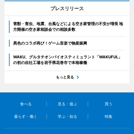
プレスリリース
害獣・害虫、地震、台風などによる空き家管理の不安が増長 地
方開催の空き家相談会での相談多数
異色のコラボ再び！ゲーム音楽で物産振興
WAKU、グルタチオンバイオスティミュラント「WAKUFUL」
の初の自社工場を岩手県花巻市で本格稼働
もっと見る
食べる
見る・遊ぶ
買う
暮らす・働く
学ぶ・知る
特集