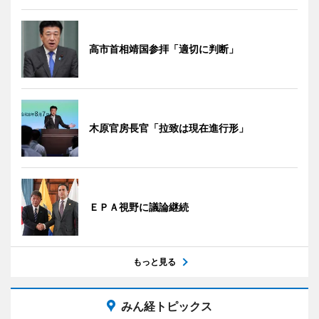
高市首相靖国参拝「適切に判断」
木原官房長官「拉致は現在進行形」
ＥＰＡ視野に議論継続
もっと見る
みん経トピックス