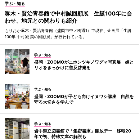
学ぶ・知る
啄木・賢治青春館で中村誠回顧展 生誕100年に合
わせ、地元との関わりも紹介
もりおか啄木・賢治青春館（盛岡市中ノ橋通1）で現在、企画展「生誕
100年 中村誠 美の回顧展」が行われている。
学ぶ・知る
盛岡・ZOOMOがニホンツキノワグマ写真展 姫と
リオをきっかけに普及啓発を
学ぶ・知る
盛岡・ZOOMOが子ども向けイヌワシ講座 自然を
守る大切さを学んで
学ぶ・知る
岩手県立図書館で「集密書庫」開放デー 移転20
年で初、特殊文庫の解説も