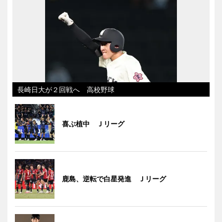
長崎日大が２回戦へ 高校野球
喜ぶ植中 Ｊリーグ
鹿島、逆転で白星発進 Ｊリーグ