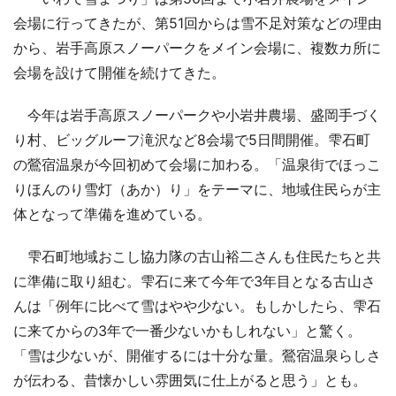
会場に行ってきたが、第51回からは雪不足対策などの理由
から、岩手高原スノーパークをメイン会場に、複数カ所に
会場を設けて開催を続けてきた。
今年は岩手高原スノーパークや小岩井農場、盛岡手づく
り村、ビッグルーフ滝沢など8会場で5日間開催。雫石町
の鶯宿温泉が今回初めて会場に加わる。「温泉街でほっこ
りほんのり雪灯（あか）り」をテーマに、地域住民らが主
体となって準備を進めている。
雫石町地域おこし協力隊の古山裕二さんも住民たちと共
に準備に取り組む。雫石に来て今年で3年目となる古山さ
んは「例年に比べて雪はやや少ない。もしかしたら、雫石
に来てからの3年で一番少ないかもしれない」と驚く。
「雪は少ないが、開催するには十分な量。鶯宿温泉らしさ
が伝わる、昔懐かしい雰囲気に仕上がると思う」とも。