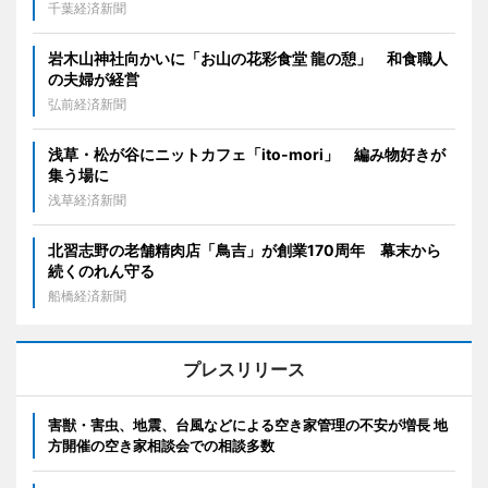
千葉経済新聞
岩木山神社向かいに「お山の花彩食堂 龍の憩」 和食職人
の夫婦が経営
弘前経済新聞
浅草・松が谷にニットカフェ「ito-mori」 編み物好きが
集う場に
浅草経済新聞
北習志野の老舗精肉店「鳥吉」が創業170周年 幕末から
続くのれん守る
船橋経済新聞
プレスリリース
害獣・害虫、地震、台風などによる空き家管理の不安が増長 地
方開催の空き家相談会での相談多数