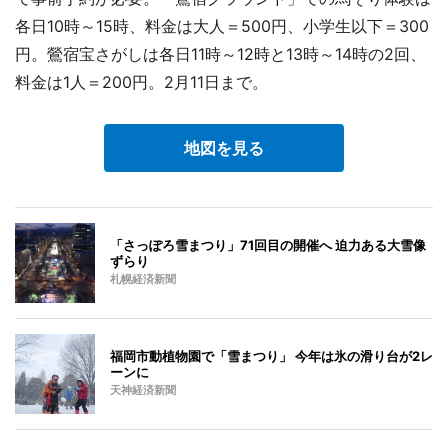
各日10時～15時、料金は大人＝500円、小学生以下＝300
円。鶯宿宝さがしは各日11時～12時と13時～14時の2回、
料金は1人＝200円。2月11日まで。
地図を見る
「さっぽろ雪まつり」71回目の開催へ 迫力ある大雪像
ずらり
札幌経済新聞
福岡市動植物園で「雪まつり」 今年は氷の滑り台が2レ
ーンに
天神経済新聞