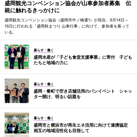
盛岡観光コンベンション協会が山車参加者募集 伝
統に触れるきっかけに
盛岡観光コンベンション協会（盛岡市中ノ橋通1）が現在、9月14日～
16日に行われる「盛岡秋まつり 山車行事」に向けて、参加者を募って
いる。
暮らす・働く
盛岡水産が「子ども食堂支援事業」に寄付 子ども
たちと地域の力に
暮らす・働く
盛岡・肴町で空き店舗活用のパンイベント シャッ
ター開け、明るい話題を
暮らす・働く
盛岡市と横浜市が再生エネ活用に向けて連携協定
相互の地域活性化も目指して