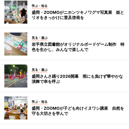
学ぶ・知る
盛岡・ZOOMOがニホンツキノワグマ写真展 姫と
リオをきっかけに普及啓発を
見る・遊ぶ
岩手県立図書館がオリジナルボードゲーム制作 特
色を生かし、みんなで楽しんで
見る・遊ぶ
盛岡さんさ踊り2026開幕 雨にも負けず華やかな
演舞で幸を呼ぶ
学ぶ・知る
盛岡・ZOOMOが子ども向けイヌワシ講座 自然を
守る大切さを学んで