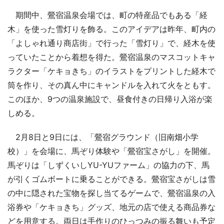
期間中、鶯宿温泉会場では、町の特産品でもある「経
木」を使った雪灯りを飾る。このアイデアは昨年、町内の
「よしゃれ通り商店街」で行った「雪灯り」で、経木を使
っていたことから着想を得た。鶯宿温泉のマスコットキャ
ラクター「ケキョきち」のイラストをプリントした経木で
筒を作り、その真ん中にキャンドルを入れて火をともす。
このほか、9つの温泉施設で、昼食付きの日帰り入浴が楽
しめる。
2月8日と9日には、「鶯宿グラウンド（旧南畑小学
校）」を会場に、馬ぞり体験や「鶯宿宝さがし」を開催。
馬ぞりは「しずくいしYU-YUファーム」の協力の下、馬
が引くゴムボートに乗ることができる。鶯宿宝さがしは雪
の中に隠された宝物を探し当てるゲームで、鶯宿温泉の入
浴券や「ケキョきち」グッズ、地元の店で使える商品券な
どを用意する。両日は手作りのひっつみの振る舞いも予定