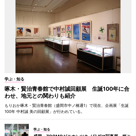
学ぶ・知る
啄木・賢治青春館で中村誠回顧展 生誕100年に合
わせ、地元との関わりも紹介
もりおか啄木・賢治青春館（盛岡市中ノ橋通1）で現在、企画展「生誕
100年 中村誠 美の回顧展」が行われている。
学ぶ・知る