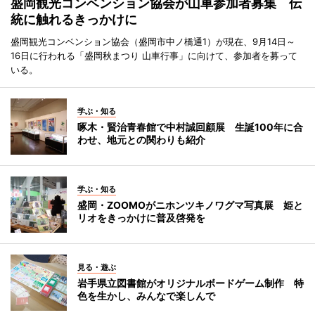
盛岡観光コンベンション協会が山車参加者募集 伝
統に触れるきっかけに
盛岡観光コンベンション協会（盛岡市中ノ橋通1）が現在、9月14日～
16日に行われる「盛岡秋まつり 山車行事」に向けて、参加者を募って
いる。
学ぶ・知る
啄木・賢治青春館で中村誠回顧展 生誕100年に合
わせ、地元との関わりも紹介
学ぶ・知る
盛岡・ZOOMOがニホンツキノワグマ写真展 姫と
リオをきっかけに普及啓発を
見る・遊ぶ
岩手県立図書館がオリジナルボードゲーム制作 特
色を生かし、みんなで楽しんで