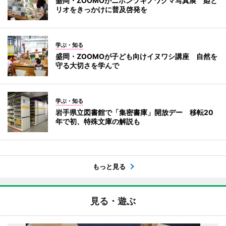
盛岡・ZOOMOがニホンツキノワグマ写真展 姫と
リオをきっかけに普及啓発を
学ぶ・知る
盛岡・ZOOMOが子ども向けイヌワシ講座 自然を
守る大切さを学んで
学ぶ・知る
岩手県立図書館で「集密書庫」開放デー 移転20
年で初、特殊文庫の解説も
もっと見る
見る・遊ぶ