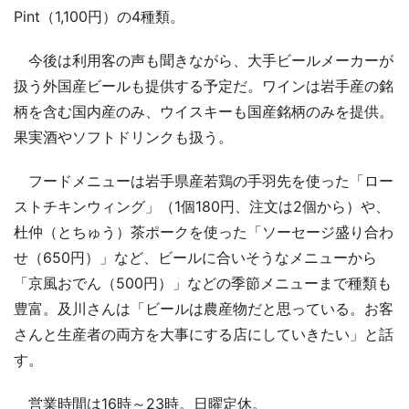
Pint（1,100円）の4種類。
今後は利用客の声も聞きながら、大手ビールメーカーが
扱う外国産ビールも提供する予定だ。ワインは岩手産の銘
柄を含む国内産のみ、ウイスキーも国産銘柄のみを提供。
果実酒やソフトドリンクも扱う。
フードメニューは岩手県産若鶏の手羽先を使った「ロー
ストチキンウィング」（1個180円、注文は2個から）や、
杜仲（とちゅう）茶ポークを使った「ソーセージ盛り合わ
せ（650円）」など、ビールに合いそうなメニューから
「京風おでん（500円）」などの季節メニューまで種類も
豊富。及川さんは「ビールは農産物だと思っている。お客
さんと生産者の両方を大事にする店にしていきたい」と話
す。
営業時間は16時～23時。日曜定休。