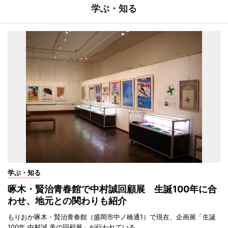
学ぶ・知る
学ぶ・知る
啄木・賢治青春館で中村誠回顧展 生誕100年に合
わせ、地元との関わりも紹介
もりおか啄木・賢治青春館（盛岡市中ノ橋通1）で現在、企画展「生誕
100年 中村誠 美の回顧展」が行われている。