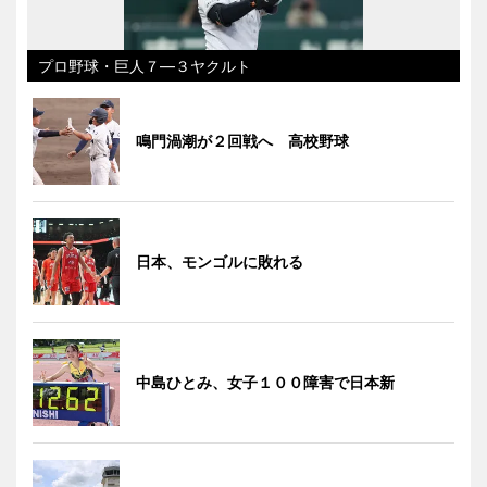
プロ野球・巨人７―３ヤクルト
鳴門渦潮が２回戦へ 高校野球
日本、モンゴルに敗れる
中島ひとみ、女子１００障害で日本新