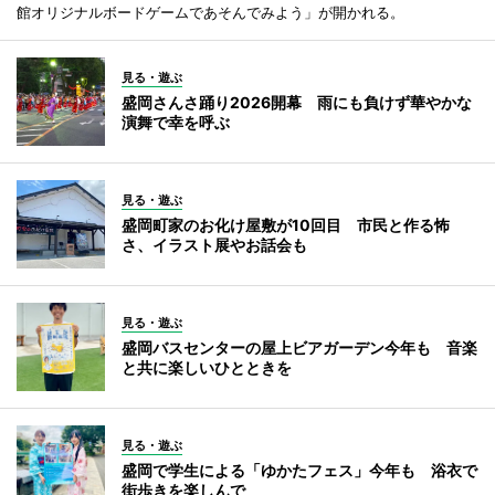
館オリジナルボードゲームであそんでみよう」が開かれる。
見る・遊ぶ
盛岡さんさ踊り2026開幕 雨にも負けず華やかな
演舞で幸を呼ぶ
見る・遊ぶ
盛岡町家のお化け屋敷が10回目 市民と作る怖
さ、イラスト展やお話会も
見る・遊ぶ
盛岡バスセンターの屋上ビアガーデン今年も 音楽
と共に楽しいひとときを
見る・遊ぶ
盛岡で学生による「ゆかたフェス」今年も 浴衣で
街歩きを楽しんで