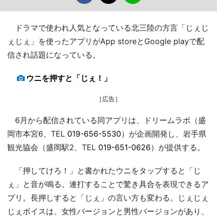
ドラマで使われ人気となっている北三陸の方言「じぇじ
ぇじぇ」を使ったアプリがApp storeとGoogle playで配
信され話題になっている。
ウニを押すと「じぇ！」
［広告］
6月から配信されている同アプリは、ドリームラボ（盛
岡市本宮6、TEL
019-656-5530
）が企画開発し、岩手県
観光協会（盛岡駅2、TEL
019-651-0626
）が提供する。
「押してけろ！」と書かれたウニをタップすると「じ
ぇ」と音が鳴る。連打することで驚き具合を表現できるア
プリ。長押しすると「じぇ」の言い方も変わる。じぇじぇ
じぇボイスは、女性バージョンと男性バージョンがあり、