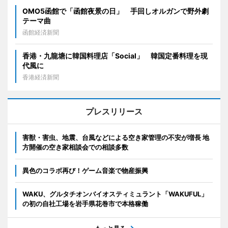
OMO5函館で「函館夜景の日」 手回しオルガンで野外劇
テーマ曲
函館経済新聞
香港・九龍塘に韓国料理店「Social」 韓国定番料理を現
代風に
香港経済新聞
プレスリリース
害獣・害虫、地震、台風などによる空き家管理の不安が増長 地
方開催の空き家相談会での相談多数
異色のコラボ再び！ゲーム音楽で物産振興
WAKU、グルタチオンバイオスティミュラント「WAKUFUL」
の初の自社工場を岩手県花巻市で本格稼働