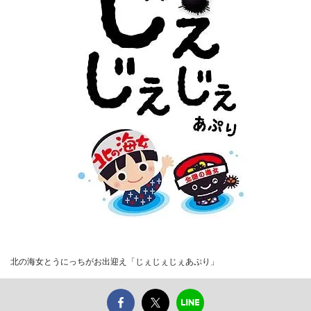
北の海女とうにっちがお出迎え「じぇじぇじぇあぷり」