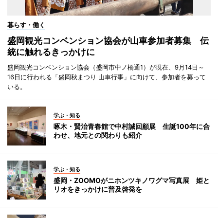
暮らす・働く
盛岡観光コンベンション協会が山車参加者募集 伝
統に触れるきっかけに
盛岡観光コンベンション協会（盛岡市中ノ橋通1）が現在、9月14日～
16日に行われる「盛岡秋まつり 山車行事」に向けて、参加者を募って
いる。
学ぶ・知る
啄木・賢治青春館で中村誠回顧展 生誕100年に合
わせ、地元との関わりも紹介
学ぶ・知る
盛岡・ZOOMOがニホンツキノワグマ写真展 姫と
リオをきっかけに普及啓発を