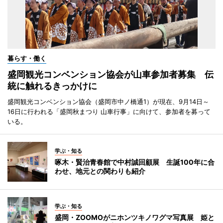
暮らす・働く
盛岡観光コンベンション協会が山車参加者募集 伝
統に触れるきっかけに
盛岡観光コンベンション協会（盛岡市中ノ橋通1）が現在、9月14日～
16日に行われる「盛岡秋まつり 山車行事」に向けて、参加者を募って
いる。
学ぶ・知る
啄木・賢治青春館で中村誠回顧展 生誕100年に合
わせ、地元との関わりも紹介
学ぶ・知る
盛岡・ZOOMOがニホンツキノワグマ写真展 姫と