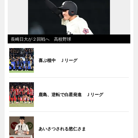
長崎日大が２回戦へ 高校野球
喜ぶ植中 Ｊリーグ
鹿島、逆転で白星発進 Ｊリーグ
あいさつされる悠仁さま