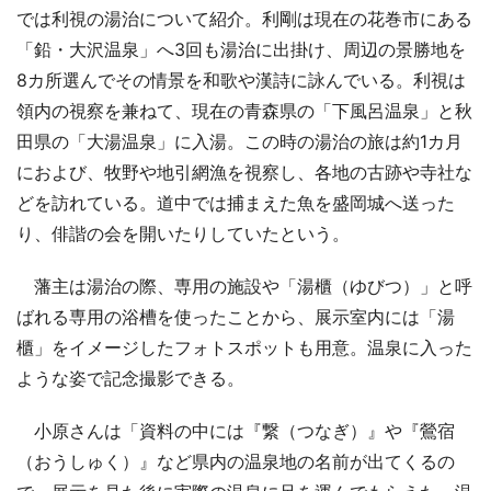
では利視の湯治について紹介。利剛は現在の花巻市にある
「鉛・大沢温泉」へ3回も湯治に出掛け、周辺の景勝地を
8カ所選んでその情景を和歌や漢詩に詠んでいる。利視は
領内の視察を兼ねて、現在の青森県の「下風呂温泉」と秋
田県の「大湯温泉」に入湯。この時の湯治の旅は約1カ月
におよび、牧野や地引網漁を視察し、各地の古跡や寺社な
どを訪れている。道中では捕まえた魚を盛岡城へ送った
り、俳諧の会を開いたりしていたという。
藩主は湯治の際、専用の施設や「湯櫃（ゆびつ）」と呼
ばれる専用の浴槽を使ったことから、展示室内には「湯
櫃」をイメージしたフォトスポットも用意。温泉に入った
ような姿で記念撮影できる。
小原さんは「資料の中には『繋（つなぎ）』や『鶯宿
（おうしゅく）』など県内の温泉地の名前が出てくるの