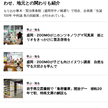
わせ、地元との関わりも紹介
もりおか啄木・賢治青春館（盛岡市中ノ橋通1）で現在、企画展「生誕
100年 中村誠 美の回顧展」が行われている。
学ぶ・知る
盛岡・ZOOMOがニホンツキノワグマ写真展 姫と
リオをきっかけに普及啓発を
学ぶ・知る
盛岡・ZOOMOが子ども向けイヌワシ講座 自然を
守る大切さを学んで
学ぶ・知る
岩手県立図書館で「集密書庫」開放デー 移転20
年で初、特殊文庫の解説も