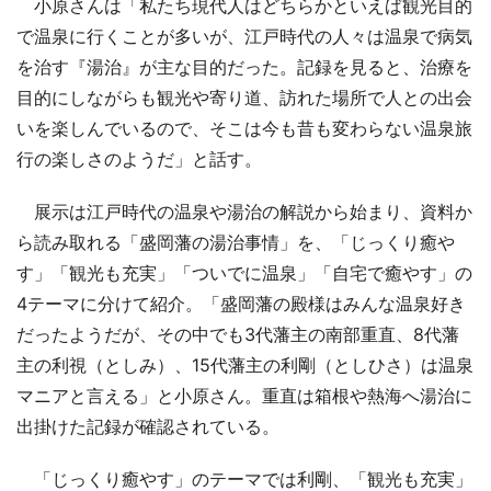
小原さんは「私たち現代人はどちらかといえば観光目的
で温泉に行くことが多いが、江戸時代の人々は温泉で病気
を治す『湯治』が主な目的だった。記録を見ると、治療を
目的にしながらも観光や寄り道、訪れた場所で人との出会
いを楽しんでいるので、そこは今も昔も変わらない温泉旅
行の楽しさのようだ」と話す。
展示は江戸時代の温泉や湯治の解説から始まり、資料か
ら読み取れる「盛岡藩の湯治事情」を、「じっくり癒や
す」「観光も充実」「ついでに温泉」「自宅で癒やす」の
4テーマに分けて紹介。「盛岡藩の殿様はみんな温泉好き
だったようだが、その中でも3代藩主の南部重直、8代藩
主の利視（としみ）、15代藩主の利剛（としひさ）は温泉
マニアと言える」と小原さん。重直は箱根や熱海へ湯治に
出掛けた記録が確認されている。
「じっくり癒やす」のテーマでは利剛、「観光も充実」