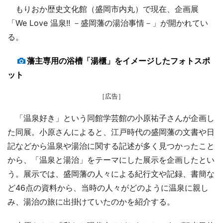
もりおか歴史文化館（盛岡市内丸）で現在、企画展
「We Love 温泉!! －盛岡藩の湯治事情－」が開かれてい
る。
藩主専用の浴槽「湯櫃」をイメージしたフォトスポ
ット
［広告］
「温泉好き」という同館学芸館の小原祐子さんが企画し
た同展。小原さんによると、江戸時代の盛岡藩の文書や日
記などから温泉や湯治に関する記述が多く見つかったこと
から、「温泉と湯治」をテーマにした展示を企画したとい
う。展示では、盛岡藩の人々による紀行文や記録、書簡な
ど46点の資料から、当時の人々がどのように温泉に親し
み、湯治の旅に出掛けていたのかを紹介する。