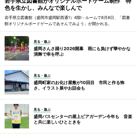
岩手県立図書館がオリジナルボードゲーム制作 特
色を生かし、みんなで楽しんで
岩手県立図書館（盛岡市盛岡駅西通1）4階I－ルームで8月8日、「図書
館オリジナルボードゲームであそんでみよう」が開かれる。
見る・遊ぶ
盛岡さんさ踊り2026開幕 雨にも負けず華やかな
演舞で幸を呼ぶ
見る・遊ぶ
盛岡町家のお化け屋敷が10回目 市民と作る怖
さ、イラスト展やお話会も
見る・遊ぶ
盛岡バスセンターの屋上ビアガーデン今年も 音楽
と共に楽しいひとときを