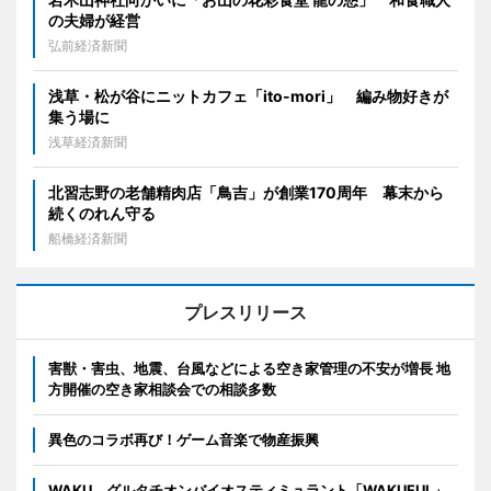
の夫婦が経営
弘前経済新聞
浅草・松が谷にニットカフェ「ito-mori」 編み物好きが
集う場に
浅草経済新聞
北習志野の老舗精肉店「鳥吉」が創業170周年 幕末から
続くのれん守る
船橋経済新聞
プレスリリース
害獣・害虫、地震、台風などによる空き家管理の不安が増長 地
方開催の空き家相談会での相談多数
異色のコラボ再び！ゲーム音楽で物産振興
WAKU、グルタチオンバイオスティミュラント「WAKUFUL」