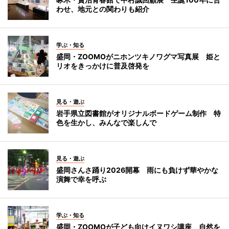
わせ、地元との関わりも紹介
学ぶ・知る
盛岡・ZOOMOがニホンツキノワグマ写真展 姫と
リオをきっかけに普及啓発を
見る・遊ぶ
岩手県立図書館がオリジナルボードゲーム制作 特
色を生かし、みんなで楽しんで
見る・遊ぶ
盛岡さんさ踊り2026開幕 雨にも負けず華やかな
演舞で幸を呼ぶ
学ぶ・知る
盛岡・ZOOMOが子ども向けイヌワシ講座 自然を