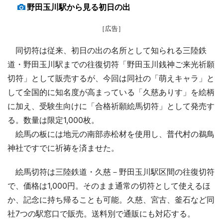
野田玉川駅から見る初日の出
［広告］
同切符は従来、初日の出の名所として知られる三陸鉄
道・野田玉川駅までの往復切符「野田玉川銭神ご来光祈願
切符」として販売するが、今回は同社の「萌えキャラ」と
して全国的に知名度が高まっている「久慈ありす」を絵柄
に加え、受験生向けに「合格祈願絵馬切符」として発売す
る。数量は限定1,000枚。
絵馬の板には地元の南部赤松材を使用し、普代村の鵜鳥
神社ですでに祈祷を済ませた。
絵馬切符は三陸鉄道・久慈－野田玉川駅区間の往復切符
で、価格は1,000円。そのまま通常の切符として使えるほ
か、記念に持ち帰ることも可能。久慈、宮古、釜石など同
社7つの駅窓口で販売。送料別で通販にも対応する。