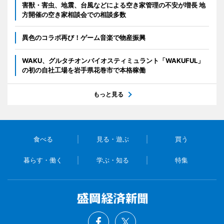
害獣・害虫、地震、台風などによる空き家管理の不安が増長 地
方開催の空き家相談会での相談多数
異色のコラボ再び！ゲーム音楽で物産振興
WAKU、グルタチオンバイオスティミュラント「WAKUFUL」
の初の自社工場を岩手県花巻市で本格稼働
もっと見る
食べる
見る・遊ぶ
買う
暮らす・働く
学ぶ・知る
特集