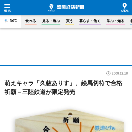
34°C
食べる
見る・遊ぶ
買う
暮らす・働く
学ぶ・知る
2008.12.18
萌えキャラ「久慈ありす」、絵馬切符で合格
祈願－三陸鉄道が限定発売