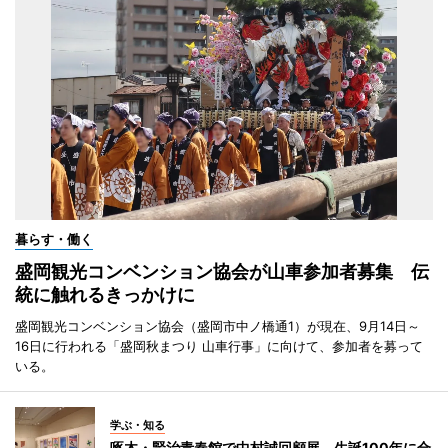
暮らす・働く
盛岡観光コンベンション協会が山車参加者募集 伝
統に触れるきっかけに
盛岡観光コンベンション協会（盛岡市中ノ橋通1）が現在、9月14日～
16日に行われる「盛岡秋まつり 山車行事」に向けて、参加者を募って
いる。
学ぶ・知る
啄木・賢治青春館で中村誠回顧展 生誕100年に合