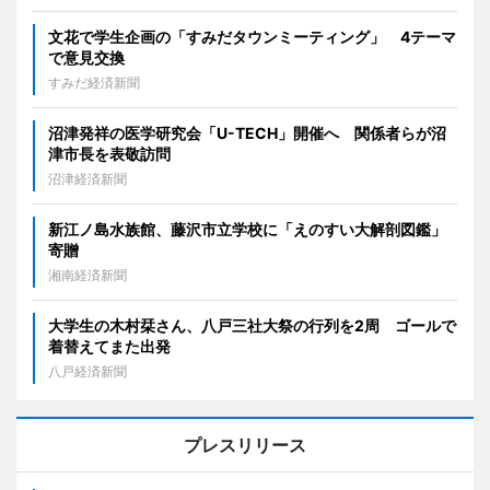
文花で学生企画の「すみだタウンミーティング」 4テーマ
で意見交換
すみだ経済新聞
沼津発祥の医学研究会「U-TECH」開催へ 関係者らが沼
津市長を表敬訪問
沼津経済新聞
新江ノ島水族館、藤沢市立学校に「えのすい大解剖図鑑」
寄贈
湘南経済新聞
大学生の木村栞さん、八戸三社大祭の行列を2周 ゴールで
着替えてまた出発
八戸経済新聞
プレスリリース