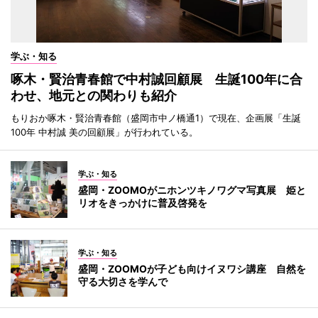
学ぶ・知る
啄木・賢治青春館で中村誠回顧展 生誕100年に合
わせ、地元との関わりも紹介
もりおか啄木・賢治青春館（盛岡市中ノ橋通1）で現在、企画展「生誕
100年 中村誠 美の回顧展」が行われている。
学ぶ・知る
盛岡・ZOOMOがニホンツキノワグマ写真展 姫と
リオをきっかけに普及啓発を
学ぶ・知る
盛岡・ZOOMOが子ども向けイヌワシ講座 自然を
守る大切さを学んで