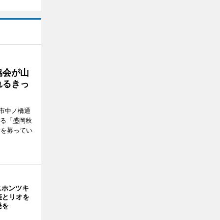
協会が山
れるきっ
市中ノ橋通
れる「盛岡秋
者を募ってい
ニホンツキ
姫とリオを
発を