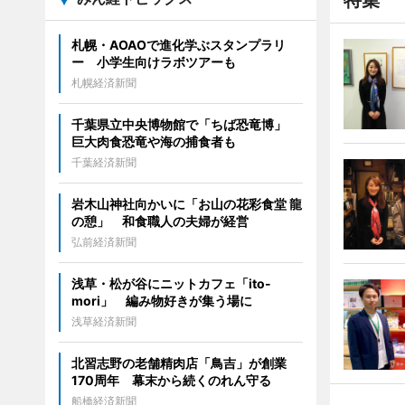
特集
札幌・AOAOで進化学ぶスタンプラリ
ー 小学生向けラボツアーも
札幌経済新聞
千葉県立中央博物館で「ちば恐竜博」
巨大肉食恐竜や海の捕食者も
千葉経済新聞
岩木山神社向かいに「お山の花彩食堂 龍
の憩」 和食職人の夫婦が経営
弘前経済新聞
浅草・松が谷にニットカフェ「ito-
mori」 編み物好きが集う場に
浅草経済新聞
北習志野の老舗精肉店「鳥吉」が創業
170周年 幕末から続くのれん守る
船橋経済新聞