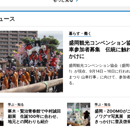
ュース
暮らす・働く
盛岡観光コンベンション
車参加者募集 伝統に触
かけに
盛岡観光コンベンション協会（盛岡
1）が現在、9月14日～16日に行わ
まつり 山車行事」に向けて、参加
る。
学ぶ・知る
学ぶ・知る
啄木・賢治青春館で中村誠回
盛岡・ZOOMOが
顧展 生誕100年に合わせ、
ノワグマ写真展 
地元との関わりも紹介
きっかけに普及啓