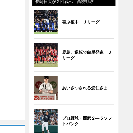
長崎日大が２回戦へ 高校野球
喜ぶ植中 Ｊリーグ
鹿島、逆転で白星発進 Ｊ
リーグ
あいさつされる悠仁さま
プロ野球・西武２―５ソフ
トバンク