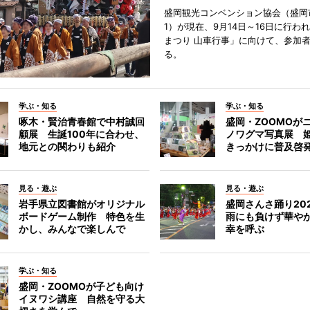
盛岡観光コンベンション協会（盛岡
1）が現在、9月14日～16日に行わ
まつり 山車行事」に向けて、参加
る。
学ぶ・知る
学ぶ・知る
啄木・賢治青春館で中村誠回
盛岡・ZOOMOが
顧展 生誕100年に合わせ、
ノワグマ写真展 
地元との関わりも紹介
きっかけに普及啓
見る・遊ぶ
見る・遊ぶ
岩手県立図書館がオリジナル
盛岡さんさ踊り2
ボードゲーム制作 特色を生
雨にも負けず華や
かし、みんなで楽しんで
幸を呼ぶ
学ぶ・知る
盛岡・ZOOMOが子ども向け
イヌワシ講座 自然を守る大