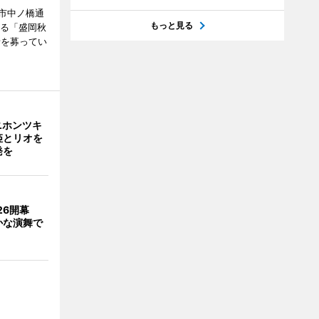
市中ノ橋通
もっと見る
れる「盛岡秋
者を募ってい
ニホンツキ
姫とリオを
発を
026開幕
かな演舞で