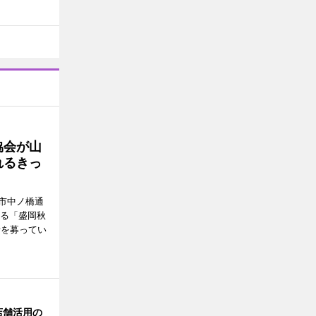
協会が山
れるきっ
市中ノ橋通
れる「盛岡秋
者を募ってい
店舗活用の