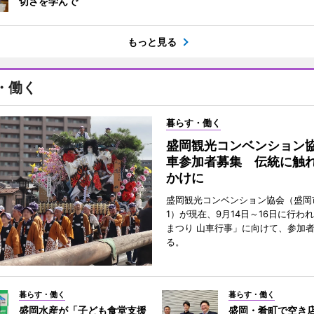
切さを学んで
もっと見る
・働く
暮らす・働く
盛岡観光コンベンション
車参加者募集 伝統に触
かけに
盛岡観光コンベンション協会（盛岡
1）が現在、9月14日～16日に行わ
まつり 山車行事」に向けて、参加
る。
暮らす・働く
暮らす・働く
盛岡水産が「子ども食堂支援
盛岡・肴町で空き