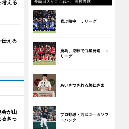
長崎日大が２回戦へ 高校野球
を考える
喜ぶ植中 Ｊリーグ
を伝える
鹿島、逆転で白星発進 Ｊ
リーグ
あいさつされる悠仁さま
協会が山
プロ野球・西武２―５ソフ
れるきっ
トバンク