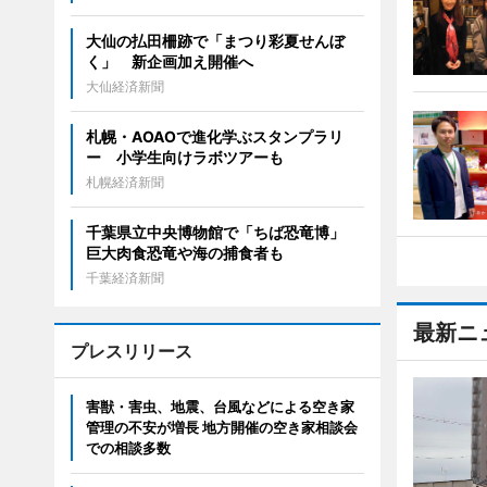
大仙の払田柵跡で「まつり彩夏せんぼ
く」 新企画加え開催へ
大仙経済新聞
札幌・AOAOで進化学ぶスタンプラリ
ー 小学生向けラボツアーも
札幌経済新聞
千葉県立中央博物館で「ちば恐竜博」
巨大肉食恐竜や海の捕食者も
千葉経済新聞
最新ニ
プレスリリース
害獣・害虫、地震、台風などによる空き家
管理の不安が増長 地方開催の空き家相談会
での相談多数