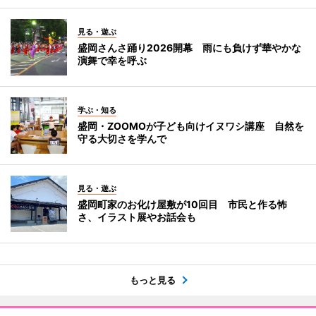
見る・遊ぶ
盛岡さんさ踊り2026開幕 雨にも負けず華やかな
演舞で幸を呼ぶ
学ぶ・知る
盛岡・ZOOMOが子ども向けイヌワシ講座 自然を
守る大切さを学んで
見る・遊ぶ
盛岡町家のお化け屋敷が10回目 市民と作る怖
さ、イラスト展やお話会も
もっと見る