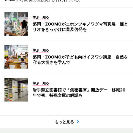
学ぶ・知る
盛岡・ZOOMOがニホンツキノワグマ写真展 姫と
リオをきっかけに普及啓発を
学ぶ・知る
盛岡・ZOOMOが子ども向けイヌワシ講座 自然を
守る大切さを学んで
学ぶ・知る
岩手県立図書館で「集密書庫」開放デー 移転20
年で初、特殊文庫の解説も
もっと見る