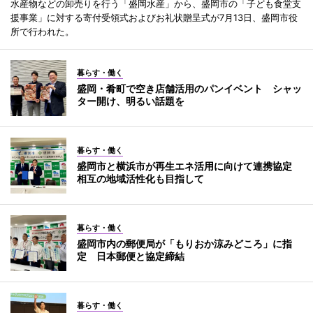
水産物などの卸売りを行う「盛岡水産」から、盛岡市の「子ども食堂支
援事業」に対する寄付受領式およびお礼状贈呈式が7月13日、盛岡市役
所で行われた。
暮らす・働く
盛岡・肴町で空き店舗活用のパンイベント シャッ
ター開け、明るい話題を
暮らす・働く
盛岡市と横浜市が再生エネ活用に向けて連携協定
相互の地域活性化も目指して
暮らす・働く
盛岡市内の郵便局が「もりおか涼みどころ」に指
定 日本郵便と協定締結
暮らす・働く