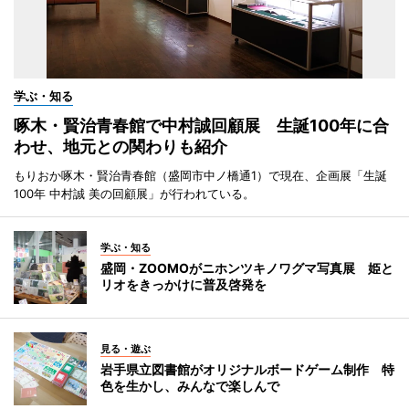
学ぶ・知る
啄木・賢治青春館で中村誠回顧展 生誕100年に合
わせ、地元との関わりも紹介
もりおか啄木・賢治青春館（盛岡市中ノ橋通1）で現在、企画展「生誕
100年 中村誠 美の回顧展」が行われている。
学ぶ・知る
盛岡・ZOOMOがニホンツキノワグマ写真展 姫と
リオをきっかけに普及啓発を
見る・遊ぶ
岩手県立図書館がオリジナルボードゲーム制作 特
色を生かし、みんなで楽しんで