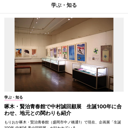
学ぶ・知る
学ぶ・知る
啄木・賢治青春館で中村誠回顧展 生誕100年に合
わせ、地元との関わりも紹介
もりおか啄木・賢治青春館（盛岡市中ノ橋通1）で現在、企画展「生誕
100年 中村誠 美の回顧展」が行われている。